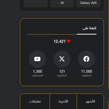
40
Galaxy A05
تابعنا على
12٬421
1٬300
121
11٬000
المتابعون
المتابعون
المشتركون
الأشهر
الأخيرة
تعليقات