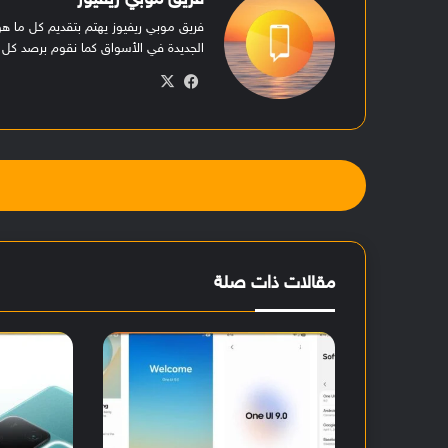
فريق موبي ريفيوز
فريق موبي ريفيوز يهتم بتقديم كل ما 
الجديدة في الأسواق كما نقوم برصد كل ا
في
‫X
سب
وك
مقالات ذات صلة