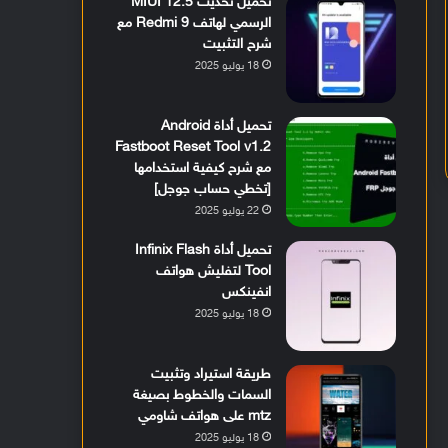
تحميل تحديث MIUI 12.5
الرسمي لهاتف Redmi 9 مع
شرح التثبيت
18 يوليو 2025
تحميل أداة Android
Fastboot Reset Tool v1.2
مع شرح كيفية استخدامها
[تخطي حساب جوجل]
22 يوليو 2025
تحميل أداة Infinix Flash
Tool لتفليش هواتف
انفينكس
18 يوليو 2025
طريقة استيراد وتثبيت
السمات والخطوط بصيغة
mtz على هواتف شاومي
18 يوليو 2025