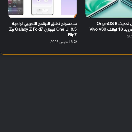
رسمياً.. وصول تحديث OriginOS 6
سامسونج تطلق البرنامج التجريبي لواجهة
ف Vivo V30
One UI 8.5 لجهازيْ Galaxy Z Fold7 وZ
Flip7
16 مارس 2026