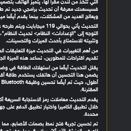
التي تتخذ من لندن مقراً لها، يتميز الهاتف بت
ويعالج العديد من المشكلات، بينما يقدم أيضًا م
التحديث يأتي بحوالي 119 ميجا
التوجه إلى "الإعدادات> النظام> تحديث النظام"
وتثبيته للاستمتاع بأحدث الميزات والتحسينات.
من أهم التغييرات في التحديث ميزة التعليقات ال
تقديم اقتراحات للمطورين، تساعد هذه الميزة ال
يضمن هذا التحسين أن هاتفك يستخدم طاقة أقل أث
أ
المقترنة.
خلال تطبيق الكاميرا واختيار تطبيق الدفع على ج
محددة.
تم تحسين تجربة فتح نمط بصمات الأصابع، مما يج