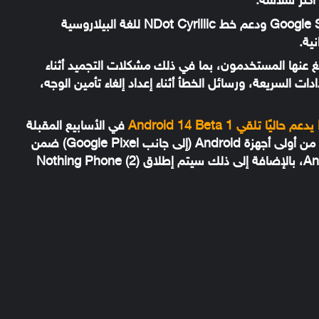
أكثر سلاسة.
تتضمن التحسينات الأخرى تكامل Google Safety Center ودعم خط NDot Cyrillic للغة البيلاروسية
نية.
لغ عنها المستخدمون، بما في ذلك مشكلات التجميد أثناء
 السريعة، ورسائل الخطأ أثناء إعداد إلغاء تأمين الوجه،
في الأسابيع المقبلة
لأولئك الذين يختارون الاشتراك، مما يجعله واحدًا من أولى أجهزة Android (إلى جانب Google Pixel) ضمن
قائمة الوصول المبكر إلى أحدث إصدار من Android، بالإضافة إلى ذلك سيتم إطلاق Nothing Phone (2)