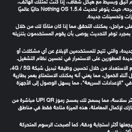
صميم أنيق وبسيط مع هيكل شفاف، إذا كنت تمتلك الهاتف،
فسيسعدك معرفة أن تحديث برامجي جديد تم طرحه، حيث يتوفر تحديث Nothing OS 1.5.4 حاليًا عالميًا
يزات وتحسينات جديدة.
بايت ويتم طرحه على مراحل، يمكنك التحقق مما إذا كان متاحًا لك من خلال
، بمجرد توفر التحديث يوصى بأن يقوم المستخدمون بتنزيله
جديدة، والتي تتيح للمستخدمين الإبلاغ عن أي مشكلات أو
جديدة المطورين على الاستمرار في تحسين نظام التشغيل.
يقلل التحديث أيضًا من استهلاك الطاقة في وضع الاستعداد من خلال تحسين وظيفة تبديل شبكة 4G / 5G،
ناء الخمول، مما يعني أنه يمكنك الاستمتاع بعمر بطارية
طول، حيث تم أيضًا تحسين وظيفة Bluetooth في "الإعدادات السريعة"، مما يسهل الوصول إلى الأجهزة
يقدم التحديث معاملات رمز الاستجابة السريعة أكثر سلاسة، مما يسمح لك بمسح رموز UPI QR مباشرة من
هازك لإكمال المعاملة، هذه الميزة متاحة فقط في مناطق
علها أكثر استجابة ودقة، كما أصبحت الرسوم المتحركة