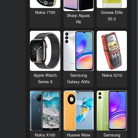
Nokia 7700
Gionee Elife
Sharp Aquos
S5.5
R6
Nokia 5210
Apple Watch
Samsung
Series 9
Galaxy A05s
Nokia X100
Huawei Mate
Samsung