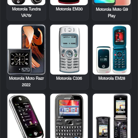
Motorola Tundra
Motorola EM30
Motorola Moto G9
VA76r
Play
Motorola C336
Motorola EM28
Motorola Moto Razr
2022