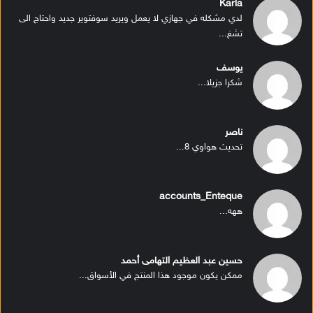
Karla
لدي مشكله في جهازي لا يعمل ويريد سوفتوير جديد واحتاج الى
تشغ...
يوسف
شكرا جزيلا...
ناصر
تحديث هواوي 8...
accounts_Enteque
ههه...
حسين عبد العظيم التهامى أحمد
ممكن يكون موجود هذا المنتج في الأسواق...