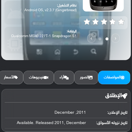
نظام التشغيل:
Android OS, v2.3.7 (Gingerbread)
الرقاقة:
Qualcomm MSM7227T-1 Snapdragon S1
›
‹
الرام / التخزين:
512 MB, 512 MB RAM
المواصفات
الصور
آراء
فيديوهات
الأسعار
الكاميرا الأساسية:
5 MP, autofocus, LED flash
الإطلاق
تاريخ الإعلان:
2011, December
تاريخ نزوله الأسواق:
Available. Released 2011, December