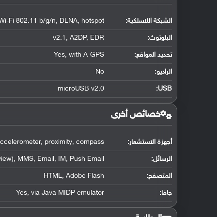
الشبكة اللاسلكية:
Wi-Fi 802.11 b/g/n, DLNA, hotspot
البلوتوث
:
v2.1, A2DP, EDR
تحديد المواقع
:
Yes, with A-GPS
الراديو:
No
microUSB v2.0
:
USB
خصائص أخرى
أجهزة الاستشعار:
ccelerometer, proximity, compass
الرسائل:
iew), MMS, Email, IM, Push Email
المتصفح:
HTML, Adobe Flash
جافا:
Yes, via Java MIDP emulator