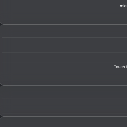
mic
Touch f