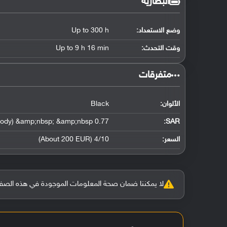
البطارية
وضع الاستعداد:
Up to 300 h
وقت التحدث:
Up to 9 h 16 min
‏متفرقات‏
الألوان:
Black
0.77 W/kg (head) &amp;nbsp; &amp;nbsp; 1.46 W/kg (body) &amp;nbsp; &amp;nbsp;
:
SAR
السعر:
4/10 (About 200 EUR)
لا يمكننا ضمان صحة المعلومات الموجودة في هذه الصفحة بنسبة 100%، وفي حالة و