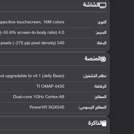
الشاشة
النوع:
pacitive touchscreen, 16M colors
الحجم:
4.0 inches (~55.6% screen-to-body ratio)
الدقة:
540 x 960 pixels (~275 ppi pixel density)
المنصة
نظام التشغيل
:
ot upgradable to v4.1 (Jelly Bean)
الرقاقة
:
TI OMAP 4430
المعالج
:
Dual-core 1GHz Cortex-A9
المعالج الرسومي
:
PowerVR SGX540
الذاكرة