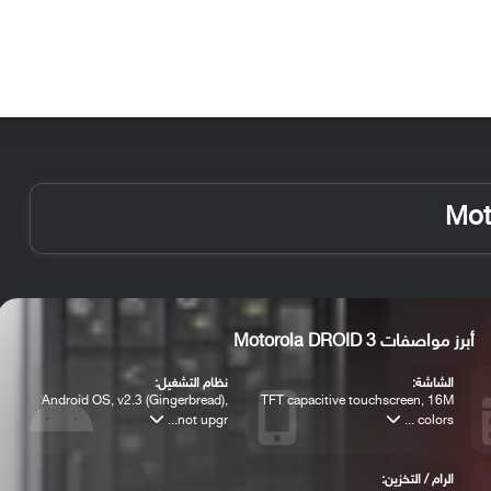
الأخبار
مقالات
الأجهزة
الأنظمة والتطبيقات
أبرز مواصفات Motorola DROID 3
الشاشة:
نظام التشغيل:
Android OS, v2.3 (Gingerbread),
TFT capacitive touchscreen, 16M
not upgr...
colors ...
الرام / التخزين: