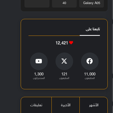
40
Galaxy A05
تابعنا على
12٬421
1٬300
121
11٬000
المتابعون
المتابعون
المشتركون
الأشهر
الأخيرة
تعليقات