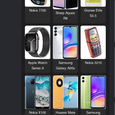
Nokia 7700
Gionee Elife
Sharp Aquos
S5.5
R6
Nokia 5210
Apple Watch
Samsung
Series 9
Galaxy A05s
Nokia X100
Huawei Mate
Samsung