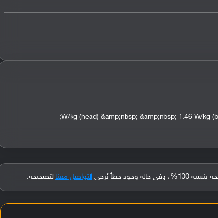
جود خطأ يُرجى
التواصل معنا
لتصحيحه.