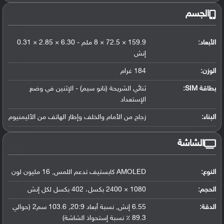
الجسم
الأبعاد:
159.9 × 72.5 × 8 ملم - 6.30 × 2.85 × 0.31
إنش
الوزن:
184 غرام
بطاقة SIM:
ثنائي الشريحة (نانو سيم) - الإثنين في وضع
الإستعداد
البناء:
زجاج من الأمام والخلف وإطار الهاتف من الأليمنيوم
الشاشة
النوع:
AMOLED كابستيف تدعم اللمس, 16 مليون لون
الحجم:
1080 × 2400 بكسل، 402 بكسل لكل إنش
الدقة:
6.55 إنش, نسبة أبعاد 20:9, 103.6 سم2 (حوالي
89.3 ٪ نسبة إستحواذ الشاشة)