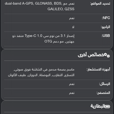
تحديد المواقع
:
نعم, مع dual-band A-GPS, GLONASS, BDS,
GALILEO, QZSS
NFC
:
نعم
الراديو:
لا
USB
:
إصدار 3.1 من نوع سي Type-C 1.0 منفذ ذو
جهتين, مع دعم OTG
خصائص أخرى
أجهزة الاستشعار:
ماسح بصمة مدمج في الشاشة فوق صوتي,
التسارع, التقارب, البوصلة, الدوران, طيف الألوان
الرسائل:
نعم
المتصفح:
نعم
البطارية