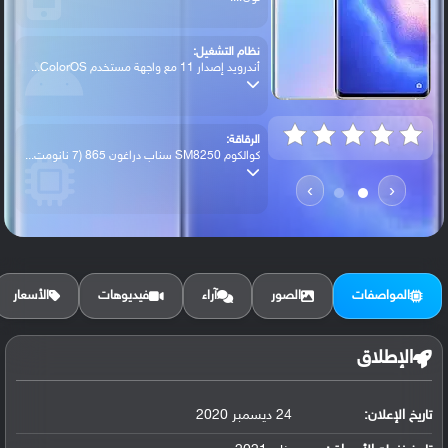
نظام التشغيل:
أندرويد إصدار 11 مع واجهة مستخدم ColorOS...
الرقاقة:
كوالكوم SM8250 سناب دراغون 865 (7 نانومت...
›
‹
الرام / التخزين:
128 جيجابايت مع 8 جيجابايت رام أو 256 جي...
المواصفات
الصور
آراء
فيديوهات
الأسعار
الكاميرا الأساسية:
عدسة واسعة بدقة 50 ميجابكسل ( فتحة عدسة ...
الإطلاق
تاريخ الإعلان:
24 ديسمبر 2020
البطارية:
ليثيوم بوليمر سعة 4500 مللي أمبير, غير ق...