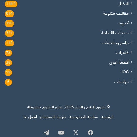
الأخبار
1٬931
مقالات متنوعة
614
أندرويد
328
تحديثات الأنظمة
327
برامج وتطبيقات
118
خلفيات
78
أنظمة أخرى
38
iOS
19
مراجعات
6
© حقوق الطبع والنشر 2026, جميع الحقوق محفوظة
الرئيسية
سياسة الخصوصية
شروط الاستخدام
اتصل بنا
‫X
فيسبوك
‫YouTube
تيلقرام