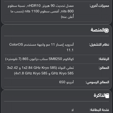
مميزات أخرى:
معدل تحديث 90 هيرتز, HDR10+, نسبة سطوع
800 nits, أقصى سطوع 1100 nits (حسب ما
أُعلن عنه)
المنصة
نظام التشغيل
:
أندرويد إصدار 11 مع واجهة مستخدم ColorOS
11.1
الرقاقة
:
كوالكوم SM8250 سناب دراغون 865 (7 نانومتر+)
المعالج
:
ثماني النواة (1x2.84 GHz Kryo 585 و 3x2.42
GHz Kryo 585 و 4x1.8 GHz Kryo 585)
المعالج الرسومي
:
أدرينو 650
الذاكرة
فتحة البطاقة:
لا