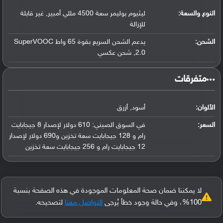
النوع والسعة:
ليثيوم بوليمر سعة 4500 مللي أمبير, غير قابلة
للإزالة
الشحن:
يدعم الشحن السريع بقوة 65 واط SuperVOOC
2.0, شحن عكسي
‏متفرقات‏
الألوان:
أسود, أزرق
السعر:
في السوق الصيني: 610 دولار لإصدار 8 جيجابايت
رام و 128 جيجابايت سعة تخزين و690 دولار لإصدار
12 جيجابايت رام و 256 جيجابايت سعة تخزين
لا يمكننا ضمان صحة المعلومات الموجودة في هذه الصفحة بنسبة
100%، وفي حالة وجود خطأ يُرجى
التواصل معنا
لتصحيحه.