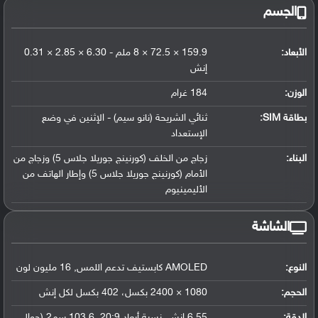
الجسم
الأبعاد:
159.9 × 72.5 × 8 ملم - 6.30 × 2.85 × 0.31
إنش
الوزن:
184 غرام
بطاقة SIM:
ثنائي الشريحة (نانو سيم) - الإثنين في وضع
الإستعداد
البناء:
زجاج من الخلف (كورنينج جوريلا جلاس 5) وزجاج من
الأمام (كورنينج جوريلا جلاس 5) وإطار الهاتف من
الأليمينيوم
الشاشة
النوع:
AMOLED كابستيف تدعم اللمس, 16 مليون لون
الحجم:
1080 × 2400 بكسل، 402 بكسل لكل إنش
الدقة:
6.55 إنش, نسبة أبعاد 20:9, 103.6 سم2 (حوالي