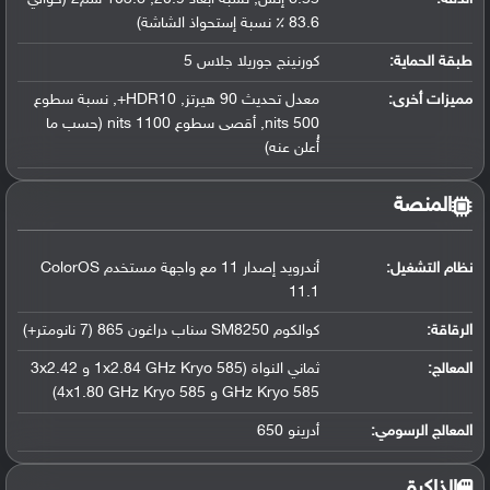
83.6 ٪ نسبة إستحواذ الشاشة)
طبقة الحماية:
كورنينج جوريلا جلاس 5
مميزات أخرى:
معدل تحديث 90 هيرتز, HDR10+, نسبة سطوع
500 nits, أقصى سطوع 1100 nits (حسب ما
أُعلن عنه)
المنصة
نظام التشغيل
:
أندرويد إصدار 11 مع واجهة مستخدم ColorOS
11.1
الرقاقة
:
كوالكوم SM8250 سناب دراغون 865 (7 نانومتر+)
المعالج
:
ثماني النواة (1x2.84 GHz Kryo 585 و 3x2.42
GHz Kryo 585 و 4x1.80 GHz Kryo 585)
المعالج الرسومي
:
أدرينو 650
الذاكرة