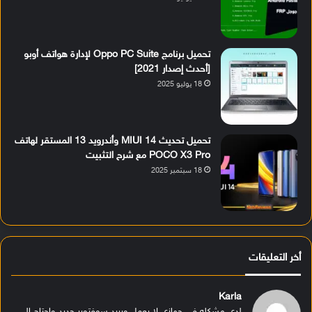
تحميل برنامج Oppo PC Suite لإدارة هواتف أوبو
[أحدث إصدار 2021]
18 يوليو 2025
تحميل تحديث MIUI 14 وأندرويد 13 المستقر لهاتف
POCO X3 Pro مع شرح التثبيت
18 سبتمبر 2025
أخر التعليقات
Karla
لدي مشكله في جهازي لا يعمل ويريد سوفتوير جديد واحتاج الى