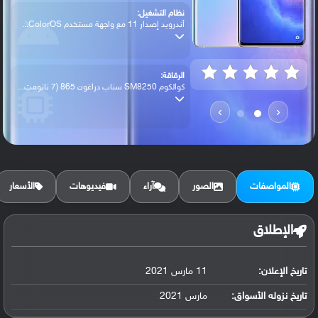
نظام التشغيل:
أندرويد إصدار 11 مع واجهة مستخدم ColorOS...
الرقاقة:
كوالكوم SM8250 سناب دراغون 865 (7 نانومت...
›
‹
الرام / التخزين:
256 جيجابايت مع 12 جيجابايت رام UFS 3.1
المواصفات
الصور
آراء
فيديوهات
الأسعار
الكاميرا الأساسية:
عدسة واسعة بدقة 50 ميجابكسل ( فتحة عدسة ...
الإطلاق
تاريخ الإعلان:
11 مارس 2021
البطارية:
ليثيوم بوليمر سعة 4500 مللي أمبير, غير ق...
تاريخ نزوله الأسواق:
مارس 2021