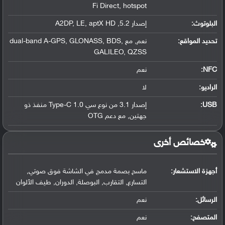
Fi Direct, hotspot
البلوتوث
:
إصدار 5.2, A2DP, LE, aptX HD
تحديد المواقع
:
نعم, مع dual-band A-GPS, GLONASS, BDS,
GALILEO, QZSS
NFC
:
نعم
الراديو:
لا
USB
:
إصدار 3.1 من نوع سي Type-C 1.0 منفذ ذو
جهتين, مع دعم OTG
خصائص أخرى
أجهزة الاستشعار:
ماسح بصمة مدمج في الشاشة فوق صوتي,
التسارع, التقارب, البوصلة, الدوران, طيف الألوان
الرسائل:
نعم
المتصفح:
نعم