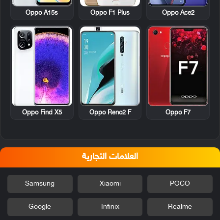
Oppo A15s
Oppo F1 Plus
Oppo Ace2
Oppo Find X5
Oppo Reno2 F
Oppo F7
العلامات التجارية
Samsung
Xiaomi
POCO
Google
Infinix
Realme