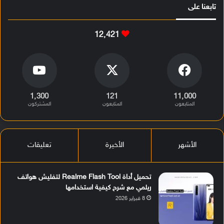
تابعنا على
12٬421
1٬300
121
11٬000
المتابعون
المتابعون
المشتركون
الأشهر
الأخيرة
تعليقات
تحميل أداة Realme Flash Tool لتفليش هواتف
ريلمي مع شرح كيفية استخدامها
8 فبراير 2026