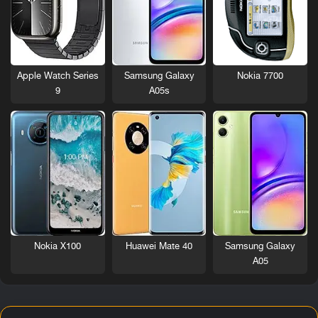
Nokia 7700
Apple Watch Series
Samsung Galaxy
9
A05s
Nokia X100
Huawei Mate 40
Samsung Galaxy
A05