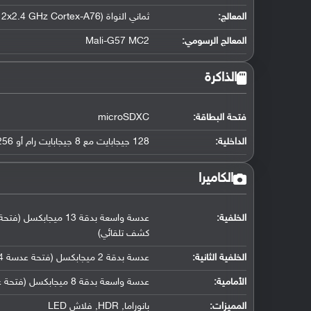
المعالج
:
ثماني النواة (2x2.4 GHz Cortex-A76 و 6x2.0 GHz Cortex-A55)
المعالج الرسومي
:
Mali-G57 MC2
الذاكرة
فتحة البطاقة:
microSDXC
الداخلية:
128 جيجابايت مع 8 جيجابايت رام أو 256 جيجابايت مع 8 جيجابايت رام
الكاميرا
الخلفية:
كشف تلقائي)
الخلفية الثانية:
عدسة بدقة 2 ميجابكسل (فتحة عدسة f/2.4, مستشعر عمق)
الأمامية:
عدسة واسعة بدقة 8 ميجابكسل (فتحة عدسة f/2.0, حجم مستشعر (26 ملم ))
المميزات:
بانوراما, HDR, فلاش LED