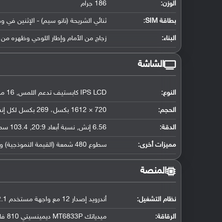
الوزن:
186 جرام
بطاقة SIM:
ثنائي الشريحة (نانو سيم) - الإثنين في و
البناء:
زجاج من الأمام وإطار اللوحي وظهره من 
الشاشة
النوع:
IPS LCD كابستيف تدعم اللمس, 16 مليون لون
الحجم:
720 × 1612 بكسل، 269 بكسل لكل إنش
الدقة:
6.56 إنش, نسبة أبعاد 20:9, 103.4 سم2 (حوالي 84 ٪ نسبة الإستحواذ الشاشة)
مميزات أخرى:
سطوع 480 شمعة (القيمة النموذجية) و600 شمعة في وضع السطوع العالي, معدل تحديث الشاشة 90 هرتز
المنصة
نظام التشغيل
:
أندرويد إصدار 12 مع واجهة مستخدم ColorOS 12.1
الرقاقة
:
ميدياتك MT6833P ديمينسيتي 810 فايف جي (6 نانومتر)