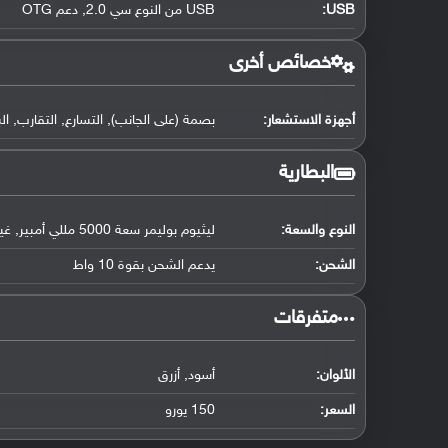
USB
:
USB من النوع سي 2.0, دعم OTG
خصائص أخرى
أجهزة الاستشعار:
بصمة (على الجانب), التسارع, التقارب, ا
البطارية
النوع والسعة:
ليثيوم بوليمر سعة 5000 مللي أمبير, غير قابلة للإزالة
الشحن:
يدعم الشحن بقوة 10 واط
‏متفرقات‏
الألوان:
أسود, أزرق
السعر:
150 يورو