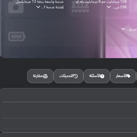
128 جيجابايت مع 8 جيجابايت رام أو
عدسة واسعة بدقة 13 ميجابكسل
256 جي...
(فتحة عدسة f...
مقارنة
الأسعار
الأسئلة
التحديثات