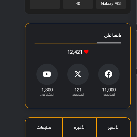
40
Galaxy A05
تابعنا على
12٬421
1٬300
121
11٬000
المتابعون
المتابعون
المشتركون
الأشهر
الأخيرة
تعليقات