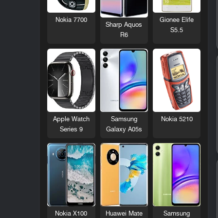
Nokia 7700
Gionee Elife
Sharp Aquos
S5.5
R6
Nokia 5210
Apple Watch
Samsung
Series 9
Galaxy A05s
Nokia X100
Huawei Mate
Samsung