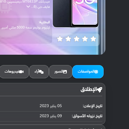
ميدياتك MT6833P ديمينسيتي 810
فايف جي (6...
البطارية:
ليثيوم بوليمر سعة 5000 مللي أمبير, غير ق...
المواصفات
الصور
آراء
فيديوهات
الإطلاق
تاريخ الإعلان:
05 يناير 2023
تاريخ نزوله الأسواق:
09 يناير 2023