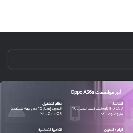
الأخبار
مقالات
الأجهزة
الأنظمة والتطبيقات
أبرز مواصفات Oppo A56s
الشاشة:
نظام التشغيل:
IPS LCD كابستيف تدعم اللمس, 16
أندرويد إصدار 12 مع واجهة مستخدم
مليون لون...
ColorOS...
الرام / التخزين:
الكاميرا الأساسية: