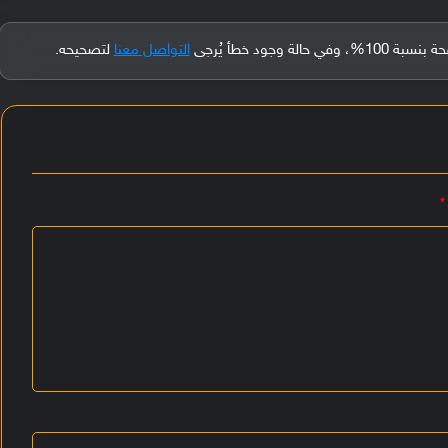
جود خطأ يُرجى
التواصل معنا
لتصحيحه.
*