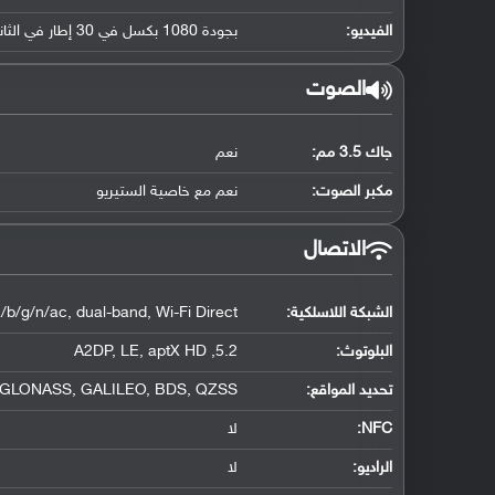
الفيديو:
بجودة 1080 بكسل في 30 إطار في الثانية
الصوت
جاك 3.5 مم:
نعم
مكبر الصوت:
نعم مع خاصية الستيريو
الاتصال
الشبكة اللاسلكية:
/b/g/n/ac, dual-band, Wi-Fi Direct
البلوتوث
:
5.2, A2DP, LE, aptX HD
تحديد المواقع
:
 GLONASS, GALILEO, BDS, QZSS
NFC
:
لا
الراديو:
لا