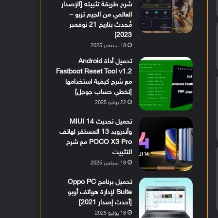
شرح طريقة تثبيته [الإصدار
العالمي من الجيم تربو –
مُحدث بتاريخ 21 نوفمبر
2023]
18 سبتمبر 2025
تحميل أداة Android
Fastboot Reset Tool v1.2
مع شرح كيفية استخدامها
[تخطي حساب جوجل]
22 يوليو 2025
تحميل تحديث MIUI 14
وأندرويد 13 المستقر لهاتف
POCO X3 Pro مع شرح
التثبيت
18 سبتمبر 2025
تحميل برنامج Oppo PC
Suite لإدارة هواتف أوبو
[أحدث إصدار 2021]
18 يوليو 2025