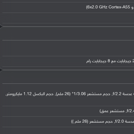
عدسة واسعة بدقة 13 ميجابكسل (فتحة عدسة f/2.2, حجم مستشعر 1/3.06" (26 ملم), حجم البكسل 1.12 مايكرومتر,