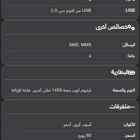
USB
:
USB من النوع سي 2.0
خصائص أخرى
الرسائل:
SMS, MMS
جافا:
لا
البطارية
النوع والسعة:
ليثيوم أيون سعة 1450 مللي أمبير, قابلة للإزالة
‏متفرقات‏
الألوان:
أسود, أزرق, أحمر
السعر:
80 يورو