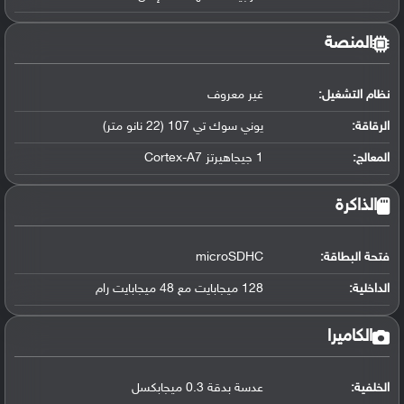
المنصة
نظام التشغيل
:
غير معروف
الرقاقة
:
يوني سوك تي 107 (22 نانو متر)
المعالج
:
1 جيجاهيرتز Cortex-A7
الذاكرة
فتحة البطاقة:
microSDHC
الداخلية:
128 ميجابايت مع 48 ميجابايت رام
الكاميرا
الخلفية:
عدسة بدقة 0.3 ميجابكسل