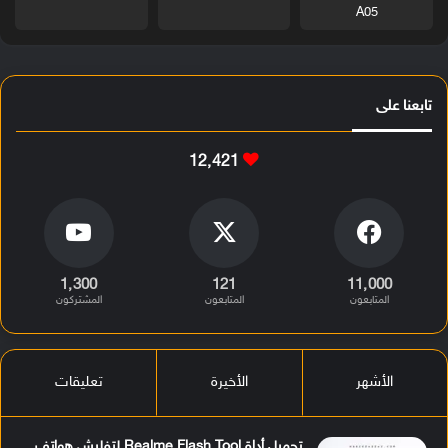
A05
تابعنا على
12٬421
1٬300
121
11٬000
المتابعون
المتابعون
المشتركون
الأشهر
الأخيرة
تعليقات
تحميل أداة Realme Flash Tool لتفليش هواتف