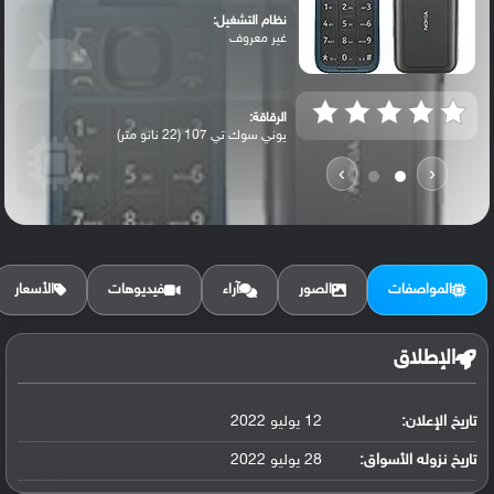
نظام التشغيل:
غير معروف
الرقاقة:
يوني سوك تي 107 (22 نانو متر)
›
‹
الرام / التخزين:
128 ميجابايت مع 48 ميجابايت رام
المواصفات
الصور
آراء
فيديوهات
الأسعار
الكاميرا الأساسية:
عدسة بدقة 0.3 ميجابكسل
الإطلاق
تاريخ الإعلان:
12 يوليو 2022
البطارية:
ليثيوم أيون سعة 1450 مللي أمبير, قابلة ل...
تاريخ نزوله الأسواق:
28 يوليو 2022