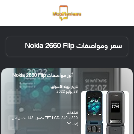
القائمة
تسجيل ا
الو
سعر ومواصفات Nokia 2660 Flip
أبرز مواصفات Nokia 2660 Flip
تاريخ نزوله الأسواق:
28 يوليو 2022
الشاشة:
TFT LCD، 240 × 320 بكسل، 143 بكسل لكل
إن...