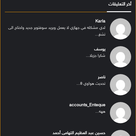
أخر التعليقات
Karla
لدي مشكله في جهازي لا يعمل ويريد سوفتوير جديد واحتاج الى
تشغ...
يوسف
شكرا جزيلا...
ناصر
تحديث هواوي 8...
accounts_Enteque
ههه...
حسين عبد العظيم التهامى أحمد