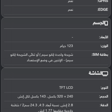
GPRS:
نعم
EDGE:
نعم
الجسم
الأبعاد:
-
الوزن:
123 جرام
بطاقة SIM:
شريحة واحدة (نانو سيم ) أو ثنائي الشريحة (نانو
سيم) - الإثنين في وضع الإستعداد
الشاشة
النوع:
TFT LCD
الحجم:
240 × 320 بكسل، 143 بكسل لكل إنش
الدقة:
2.8 إنش, نسبة أبعاد 4:3, 24.3 سم2 / شاشة
خارجية مقاسها 1.77 إنش