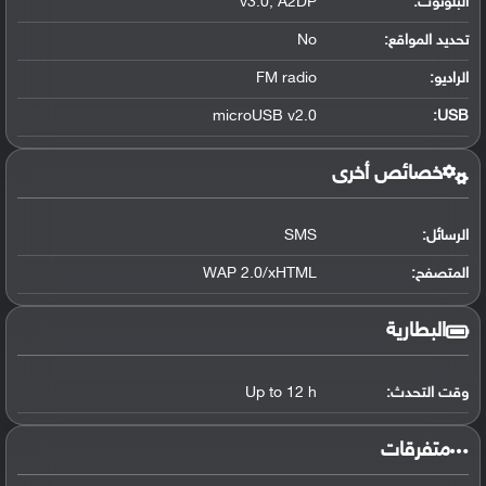
البلوتوث
:
v3.0, A2DP
تحديد المواقع
:
No
الراديو:
FM radio
microUSB v2.0
:
USB
خصائص أخرى
الرسائل:
SMS
المتصفح:
WAP 2.0/xHTML
البطارية
وقت التحدث:
Up to 12 h
‏متفرقات‏