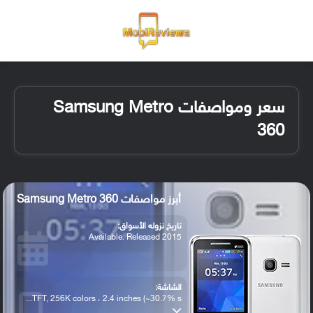
القائمة
تسجيل ا
الو
سعر ومواصفات Samsung Metro
360
أبرز مواصفات Samsung Metro 360
تاريخ نزوله الأسواق:
Available. Released 2015
الشاشة:
TFT, 256K colors ، 2.4 inches (~30.7% s...