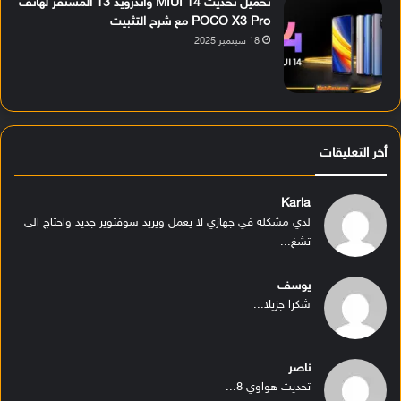
تحميل تحديث MIUI 14 وأندرويد 13 المستقر لهاتف
POCO X3 Pro مع شرح التثبيت
18 سبتمبر 2025
أخر التعليقات
Karla
لدي مشكله في جهازي لا يعمل ويريد سوفتوير جديد واحتاج الى
تشغ...
يوسف
شكرا جزيلا...
ناصر
تحديث هواوي 8...