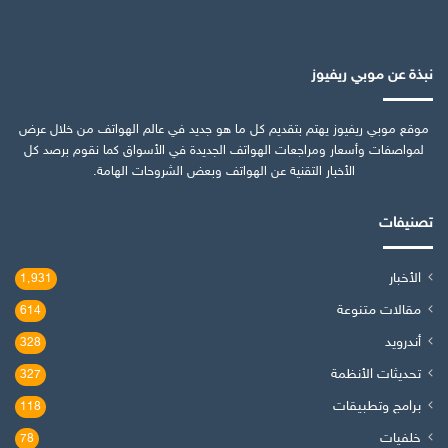
نبذة عن موبي ريفيوز
موقع موبي ريفيوز يهتم بتقديم كل ما هو جديد في عالم الهواتف من خلال عرض
لمواصفات وأسعار ومراجعات الهواتف الجديدة في الأسواق كما نقوم برصد كل
الأخبار التقنية عن الهواتف وبعض الشروحات الهامة.
تصنيفات
الأخبار
1٬931
مقالات متنوعة
614
أندرويد
328
تحديثات الأنظمة
327
برامج وتطبيقات
118
خلفيات
78