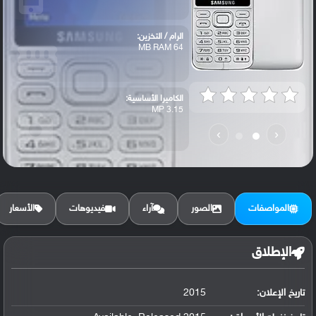
الرام / التخزين:
64 MB RAM
الكاميرا الأساسية:
3.15 MP
›
‹
المواصفات
الصور
آراء
فيديوهات
الأسعار
الإطلاق
تاريخ الإعلان:
2015