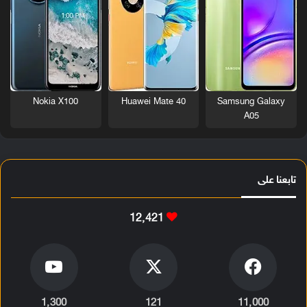
Nokia X100
Huawei Mate 40
Samsung Galaxy
A05
تابعنا على
12٬421
1٬300
121
11٬000