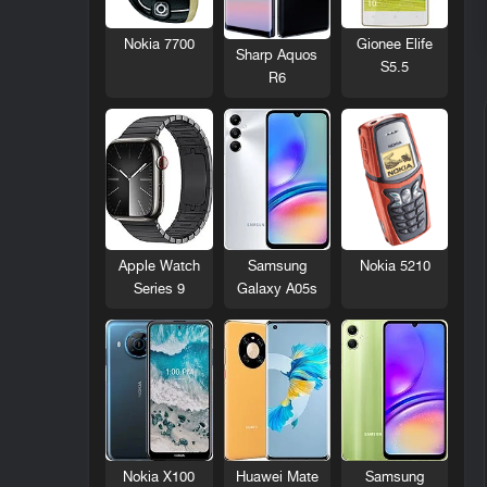
Nokia 7700
Gionee Elife
Sharp Aquos
S5.5
R6
Nokia 5210
Apple Watch
Samsung
Series 9
Galaxy A05s
Nokia X100
Huawei Mate
Samsung