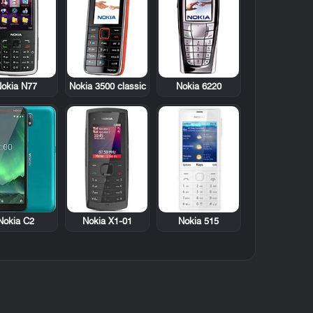
okia N77
Nokia 3500 classic
Nokia 6220
Nokia X1-01
Nokia 515
Nokia C2