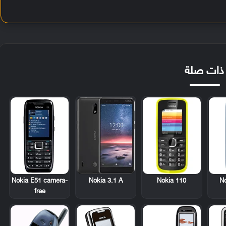
ذات صلة
Nokia E51 camera-
Nokia 110
No
Nokia 3.1 A
free