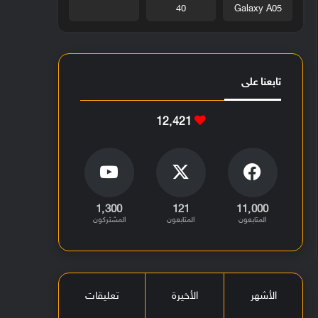
40
Galaxy A05
تابعنا على
12٬421
1٬300
121
11٬000
المتابعون
المتابعون
المشتركون
الأشهر
الأخيرة
تعليقات