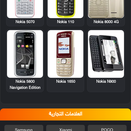
Nokia 5070
Nokia 110
Nokia 8000 4G
Nokia 5800
Nokia 1650
Nokia N900
Navigation Edition
العلامات التجارية
Samsung
Xiaomi
POCO