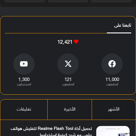
تابعنا على
12٬421
1٬300
121
11٬000
المتابعون
المتابعون
المشتركون
الأشهر
الأخيرة
تعليقات
تحميل أداة Realme Flash Tool لتفليش هواتف
ريلمي مع شرح كيفية استخدامها