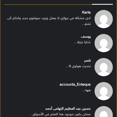
Karla
لدي مشكله في جهازي لا يعمل ويريد سوفتوير جديد واحتاج الى
تشغ...
يوسف
شكرا جزيلا...
ناصر
تحديث هواوي 8...
accounts_Enteque
ههه...
حسين عبد العظيم التهامى أحمد
ممكن يكون موجود هذا المنتج في الأسواق...