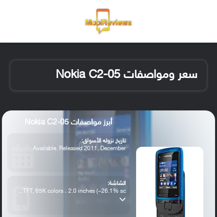
القائمة
تسجيل ا
الو
سعر ومواصفات Nokia C2-05
أبرز مواصفات Nokia C2-05
تاريخ نزوله الأسواق:
Available. Released 2011, December
الشاشة:
TFT, 65K colors ، 2.0 inches (~26.1% sc...