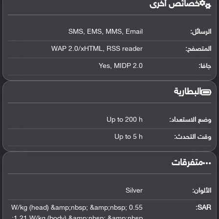
خصائص أخرى
الرسائل:
SMS, EMS, MMS, Email
المتصفح:
WAP 2.0/xHTML, RSS reader
جافا:
Yes, MIDP 2.0
البطارية
وضع الاستعداد:
Up to 200 h
وقت التحدث:
Up to 5 h
‏متفرقات‏
الألوان:
Silver
0.55 W/kg (head) &amp;nbsp; &amp;nbsp;
:
SAR
1.21 W/kg (body) &amp;nbsp; &amp;nbsp;