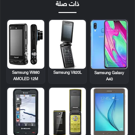
ذات صلة
Samsung W880
Samsung V820L
Samsung Galaxy
AMOLED 12M
A40