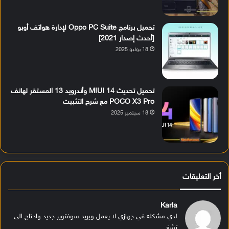
تحميل برنامج Oppo PC Suite لإدارة هواتف أوبو
[أحدث إصدار 2021]
18 يوليو 2025
تحميل تحديث MIUI 14 وأندرويد 13 المستقر لهاتف
POCO X3 Pro مع شرح التثبيت
18 سبتمبر 2025
أخر التعليقات
Karla
لدي مشكله في جهازي لا يعمل ويريد سوفتوير جديد واحتاج الى
تشغ...