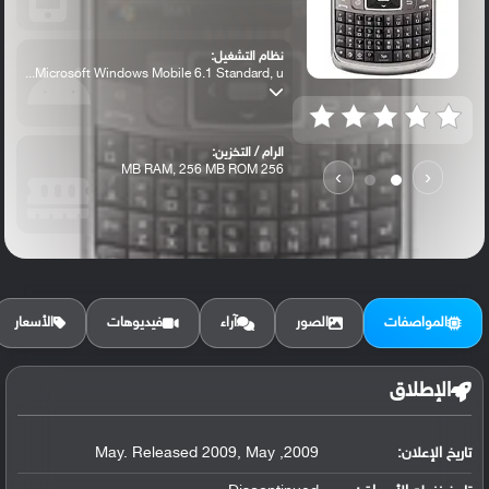
نظام التشغيل:
Microsoft Windows Mobile 6.1 Standard, u...
الرام / التخزين:
256 MB RAM, 256 MB ROM
›
‹
الكاميرا الأساسية:
3.15 MP
المواصفات
الصور
آراء
فيديوهات
الأسعار
الإطلاق
تاريخ الإعلان:
2009, May. Released 2009, May