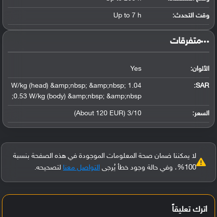
وقت التحدث:
Up to 7 h
‏متفرقات‏
الألوان:
Yes
1.04 W/kg (head) &amp;nbsp; &amp;nbsp;
:
SAR
0.53 W/kg (body) &amp;nbsp; &amp;nbsp;
السعر:
3/10 (About 120 EUR)
لا يمكننا ضمان صحة المعلومات الموجودة في هذه الصفحة بنسبة
100%، وفي حالة وجود خطأ يُرجى
التواصل معنا
لتصحيحه.
اترك تعليقاً