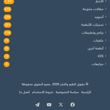
الأخبار
1٬931
مقالات متنوعة
614
أندرويد
328
تحديثات الأنظمة
327
برامج وتطبيقات
118
خلفيات
78
أنظمة أخرى
38
iOS
19
مراجعات
6
© حقوق الطبع والنشر 2026, جميع الحقوق محفوظة
الرئيسية
سياسة الخصوصية
شروط الاستخدام
اتصل بنا
‫X
فيسبوك
‫YouTube
تيلقرام