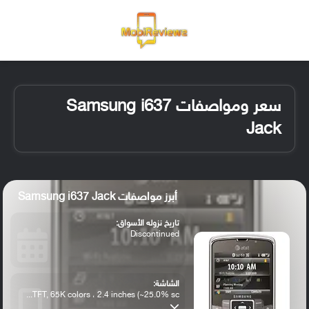
القائمة
تسجيل ا
الو
سعر ومواصفات Samsung i637
Jack
أبرز مواصفات Samsung i637 Jack
تاريخ نزوله الأسواق:
Discontinued
الشاشة:
TFT, 65K colors ، 2.4 inches (~25.0% sc...