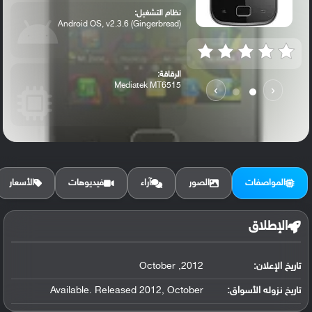
نظام التشغيل:
Android OS, v2.3.6 (Gingerbread)
الرقاقة:
Mediatek MT6515
›
‹
الرام / التخزين:
256 MB RAM, 512 MB
المواصفات
الصور
آراء
فيديوهات
الأسعار
الكاميرا الأساسية:
1.3 MP
الإطلاق
تاريخ الإعلان:
2012, October
تاريخ نزوله الأسواق:
Available. Released 2012, October