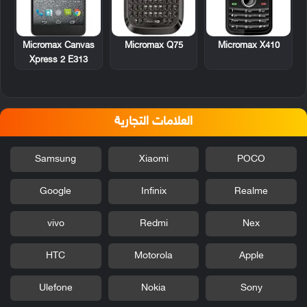
Micromax Q75
Micromax X410
Micromax Canvas
Xpress 2 E313
العلامات التجارية
Samsung
Xiaomi
POCO
Google
Infinix
Realme
vivo
Redmi
Nex
HTC
Motorola
Apple
Ulefone
Nokia
Sony