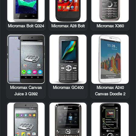
Micromax A28 Bolt
Micromax X360
Micromax Bolt Q324
Micromax GC400
Micromax A240
Micromax Canvas
Canvas Doodle 2
Juice 3 Q392