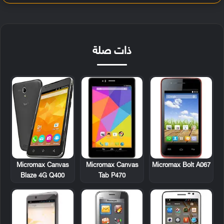
ذات صلة
Micromax Canvas
Micromax Canvas
Micromax Bolt A067
Blaze 4G Q400
Tab P470