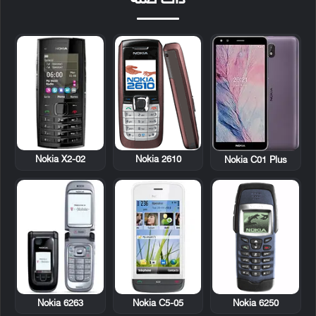
ذات صلة
Nokia X2-02
Nokia 2610
Nokia C01 Plus
Nokia 6263
Nokia C5-05
Nokia 6250