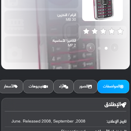
الرام / التخزين:
30 MB
الكاميرا الأساسية:
2 MP
›
‹
المواصفات
الصور
آراء
فيديوهات
الأسعار
الإطلاق
تاريخ الإعلان:
2008, June. Released 2008, September