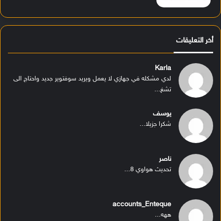
أخر التعليقات
Karla
لدي مشكله في جهازي لا يعمل ويريد سوفتوير جديد واحتاج الى
تشغ...
يوسف
شكرا جزيلا...
ناصر
تحديث هواوي 8...
accounts_Enteque
ههه...