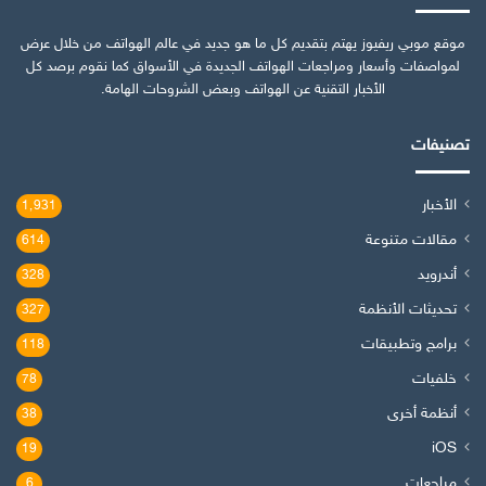
موقع موبي ريفيوز يهتم بتقديم كل ما هو جديد في عالم الهواتف من خلال عرض
لمواصفات وأسعار ومراجعات الهواتف الجديدة في الأسواق كما نقوم برصد كل
الأخبار التقنية عن الهواتف وبعض الشروحات الهامة.
تصنيفات
الأخبار
1٬931
مقالات متنوعة
614
أندرويد
328
تحديثات الأنظمة
327
برامج وتطبيقات
118
خلفيات
78
أنظمة أخرى
38
iOS
19
مراجعات
6