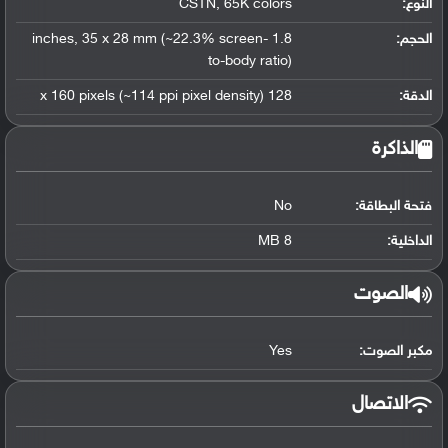
النوع:
CSTN, 65K colors
الحجم:
1.8 inches, 35 x 28 mm (~22.3% screen-
to-body ratio)
الدقة:
128 x 160 pixels (~114 ppi pixel density)
الذاكرة
فتحة البطاقة:
No
الداخلية:
8 MB
الصوت
مكبر الصوت:
Yes
الاتصال