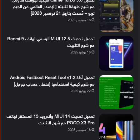
تحميل Game Turbo 5.0 الجديد لهواتف شاومي
مع شرح طريقة تثبيته [الإصدار العالمي من الجيم
تربو – مُحدث بتاريخ 21 نوفمبر 2023]
18 سبتمبر 2025
تحميل تحديث MIUI 12.5 الرسمي لهاتف Redmi 9
مع شرح التثبيت
18 يوليو 2025
تحميل أداة Android Fastboot Reset Tool v1.2
مع شرح كيفية استخدامها [تخطي حساب جوجل]
22 يوليو 2025
تحميل تحديث MIUI 14 وأندرويد 13 المستقر لهاتف
POCO X3 Pro مع شرح التثبيت
18 سبتمبر 2025