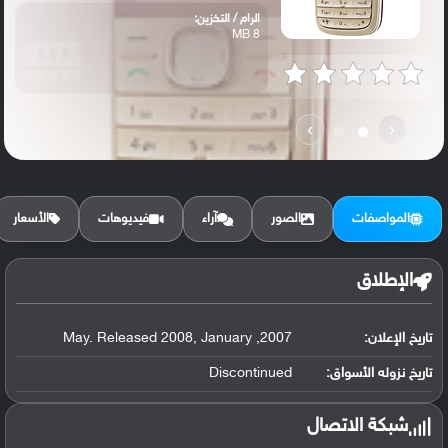
الرام / التخزين:
8 MB
›
‹
المواصفات
الصور
آراء
فيديوهات
الأسعار
الإطلاق
تاريخ الإعلان:
2007, May. Released 2008, January
تاريخ نزوله الأسواق:
Discontinued
شبكة الاتصال