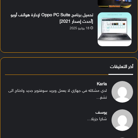
تحميل برنامج Oppo PC Suite لإدارة هواتف أوبو
[أحدث إصدار 2021]
18 يوليو 2025
أخر التعليقات
Karla
لدي مشكله في جهازي لا يعمل ويريد سوفتوير جديد واحتاج الى
تشغ...
يوسف
شكرا جزيلا...