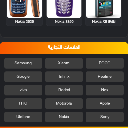
Nokia 2626
Nokia 3350
Nokia X6 8GB
العلامات التجارية
Samsung
Xiaomi
POCO
Google
Infinix
Realme
vivo
Redmi
Nex
HTC
Motorola
Apple
Ulefone
Nokia
Sony