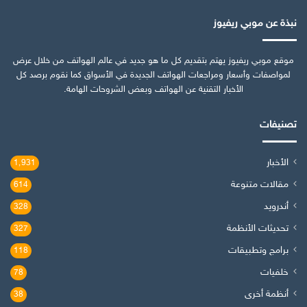
نبذة عن موبي ريفيوز
موقع موبي ريفيوز يهتم بتقديم كل ما هو جديد في عالم الهواتف من خلال عرض
لمواصفات وأسعار ومراجعات الهواتف الجديدة في الأسواق كما نقوم برصد كل
الأخبار التقنية عن الهواتف وبعض الشروحات الهامة.
تصنيفات
الأخبار
1٬931
مقالات متنوعة
614
أندرويد
328
تحديثات الأنظمة
327
برامج وتطبيقات
118
خلفيات
78
أنظمة أخرى
38