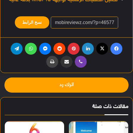
تحميل الخلفيات الرسمية لواجهة MIUI 13 بدقة عالية
نسخ الرابط
فيسبوك
‫X
لينكدإن
بينتيريست
‏Reddit
ماسنجر
واتساب
تيلقرام
ڤايبر
مشاركة عبر البريد
طباعة
اترك رد
مقالات ذات صلة