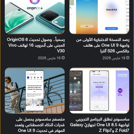
رصد النسخة الاختبارية الأولى من
رسمياً.. وصول تحديث OriginOS 6
واجهة One UI 9 على هاتف
المبني على أندرويد 16 لهاتف Vivo
جالكسي S26 ألترا
V30
18 مارس 2026
16 مارس 2026
سامسونج تطلق البرنامج التجريبي
متصفح سامسونج يحصل على
لواجهة One UI 8.5 لجهازيْ Galaxy
قدرات الذكاء الاصطناعي وتعدد
Z Fold7 وZ Flip7
المهام في تحديث One UI 9