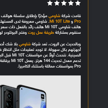
قامت شركة
شاومي
مؤخرًا بإطلاق سلسلة هواتف Mi 10T التي تأتي بمواصفات قوية وهم
Pro
و
Mi 10T Lite
. شاومي معروفة لدى المستهلكين 
سنقوم بمشاركة
طريقة عمل روت
وفتح البوتلودر لهاتف Mi 10T و ro
وبالحديث عن الروت، تعد شركة
شاومي
بلا شك أحد 
أجهزتهم بكل سهولة. لا توجد تعقيدات مثل انتظار 
Pro بمواصفات مماثلة باستثناء الكاميرا.