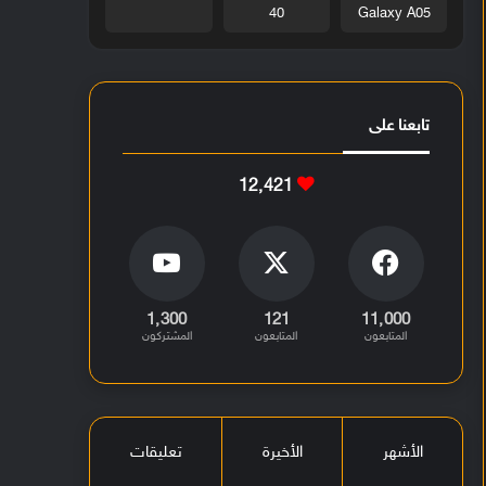
40
Galaxy A05
تابعنا على
12٬421
1٬300
121
11٬000
المتابعون
المتابعون
المشتركون
الأشهر
الأخيرة
تعليقات