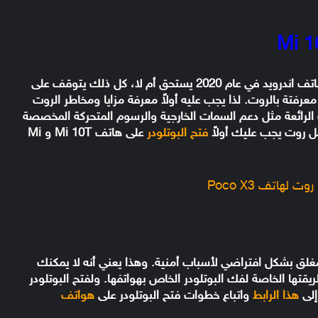
قد يخطر ببالك سؤال مفاده إذا ما كان عمل روت لهاتف اندرويد في عام 2020 يستحق أم لا، كل ذلك يتوقف على
رفتة بالروت. لذا يجب عليه أولاً معرفة مزايا ومخاطر الروت
 الرائعة مثل دعم السمات الخارجية والرسوم المتحركة المخصصة
ل روت يجب عليك أولاً
فتح البوتلودر
على هاتف Mi 10T و Mi
هاتف Poco X3
ي جميع هواتف الاندرويد مزودة بـ Bootloader مغلق بشكل افتراضي لأسباب أمنية. وهذا يعني أنه لا يمكنك
يقتها الخاصة لفك البوتلودر الخاص بهواتفها. ولفتح البوتلودر
هذا الرابط
واتباع خطوات فتح البوتلودر على
هواتف