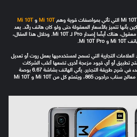
Mi 10T
و
Mi 10T
بأنها تتميز بالأسعار المعقولة حتى ولو كان هاتف رائد. يعد
هاتف شاومي Mi 10T هاتف رائد بالفعل ذات سعر معقول، هناك أيضًا إصدار Pro لـ Mi 10T. وخلال هذا المقال،
Mi 10T P.
العلامات التجارية التي تسمح لمستخدميها بعمل روت أو تعديل
فتح تطبيق أو أي قيود مزعجة أخرى تضعها أغلب الشركات
الصينية. نتحدث أولاً عن مواصفات Mi 10T قبل البدء في شرح طريقة التجذير. يأتي الهاتف بشاشة 6.67 بوصة
تدعم معدل تحديث 144 هرتز. يعمل Mi 10T برقاقة معالج سناب دراجون 865، ويتمتع كل من Mi 10T و Mi 10T