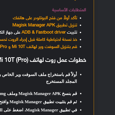
المتطلبات الأساسية
تأكد أولاً من فتح البوتلودر على هاتفك
تنزيل تطبيق Magisk Manager APK
تثبيت
ADB & Fastboot driver
على جهاز الك
خذ نسخة احتياطية كاملة قبل إجراء الروت تحسبً
قم بتنزيل السوفت وير لهاتف Mi 10T و Mi 10T Pro
خطوات عمل روت لهاتف (Mi 10T (Pro
أولاً قم باستخراج ملف السوفت وير الخاص بهاتف Mi 10T والذي قمت بتنزيله،
المجلد المستخرج
قم بنسخ Magisk Manager APK وملف boot.img إلى هاتف
ثم قم بتثبيت تطبيق
Magisk Manager
وافتح
في تطبيق Magisk Manager، اضغط على
ll