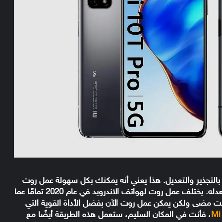
 بالتجذير والتعديل. هذا يعني أنه يمكنك بكل سهولة عمل روت
لهواتف شاومي وتثبيت ريكفري معدل أو رومات معدله. يختلف عمل روت لهواتف الاندرويد في عام 2020 تمامًا عما
 مضى ولكن يمكن عمل روت الآن بفضل الأداة القوية التي
Mi
، فأنت في المكان السليم، ستعمل هذه الطريقة أيضًا مع