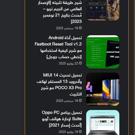
شرح طريقة تثبيته [الإصدار
العالمي من الجيم تربو –
مُحدث بتاريخ 21 نوفمبر
2023]
18 سبتمبر 2025
تحميل أداة Android
Fastboot Reset Tool v1.2
مع شرح كيفية استخدامها
[تخطي حساب جوجل]
22 يوليو 2025
تحميل تحديث MIUI 14
وأندرويد 13 المستقر لهاتف
POCO X3 Pro مع شرح
التثبيت
18 سبتمبر 2025
تحميل برنامج Oppo PC
Suite لإدارة هواتف أوبو
[أحدث إصدار 2021]
18 يوليو 2025