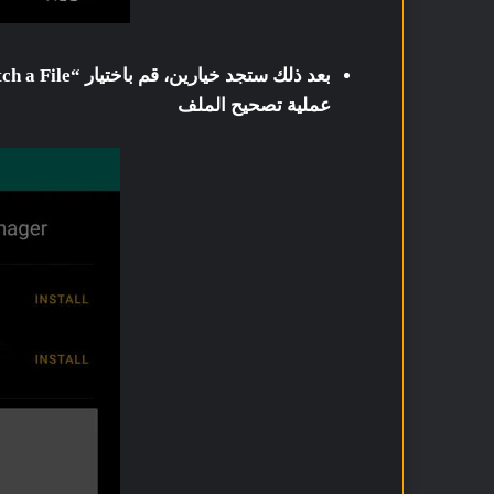
بعد ذلك ستجد خيارين، قم باختيار “Select and Patch a File” ثم حدد ملف
عملية تصحيح الملف