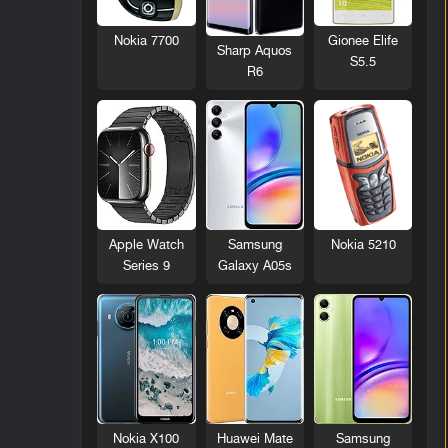
Nokia 7700
Gionee Elife
Sharp Aquos
S5.5
R6
Nokia 5210
Apple Watch
Samsung
Series 9
Galaxy A05s
Nokia X100
Huawei Mate
Samsung