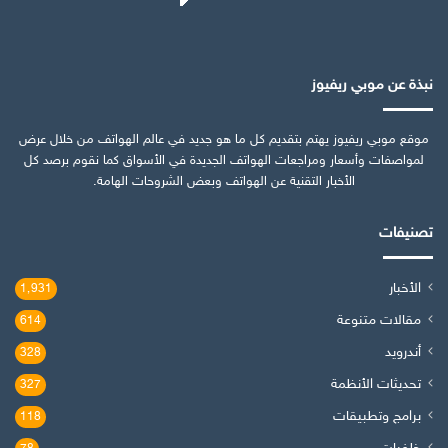
نبذة عن موبي ريفيوز
موقع موبي ريفيوز يهتم بتقديم كل ما هو جديد في عالم الهواتف من خلال عرض
لمواصفات وأسعار ومراجعات الهواتف الجديدة في الأسواق كما نقوم برصد كل
الأخبار التقنية عن الهواتف وبعض الشروحات الهامة.
تصنيفات
الأخبار
1٬931
مقالات متنوعة
614
أندرويد
328
تحديثات الأنظمة
327
برامج وتطبيقات
118