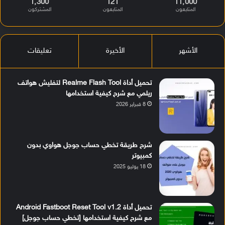
1٬300
121
11٬000
المتابعون
المتابعون
المشتركون
الأشهر
الأخيرة
تعليقات
تحميل أداة Realme Flash Tool لتفليش هواتف
ريلمي مع شرح كيفية استخدامها
8 فبراير 2026
شرح طريقة تخطي حساب جوجل هواوي بدون
كمبيوتر
18 يوليو 2025
تحميل أداة Android Fastboot Reset Tool v1.2
مع شرح كيفية استخدامها [تخطي حساب جوجل]