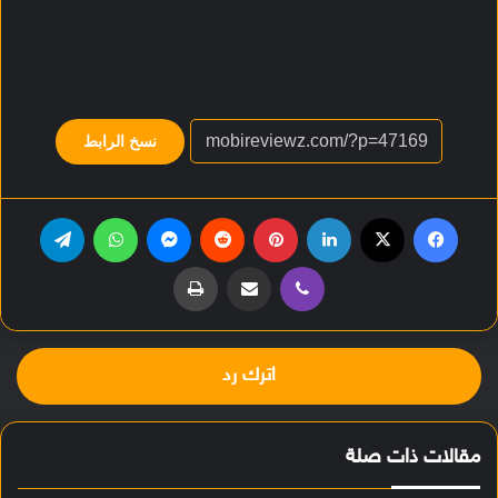
نسخ الرابط
فيسبوك
‫X
لينكدإن
بينتيريست
‏Reddit
ماسنجر
واتساب
تيلقرام
ڤايبر
مشاركة عبر البريد
طباعة
اترك رد
مقالات ذات صلة