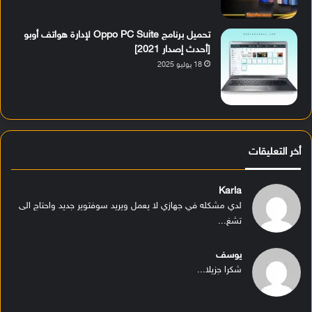
تحميل برنامج Oppo PC Suite لإدارة هواتف أوبو
[أحدث إصدار 2021]
18 يوليو 2025
أخر التعليقات
Karla
لدي مشكله في جهازي لا يعمل ويريد سوفتوير جديد واحتاج الى
تشغ...
يوسف
شكرا جزيلا...