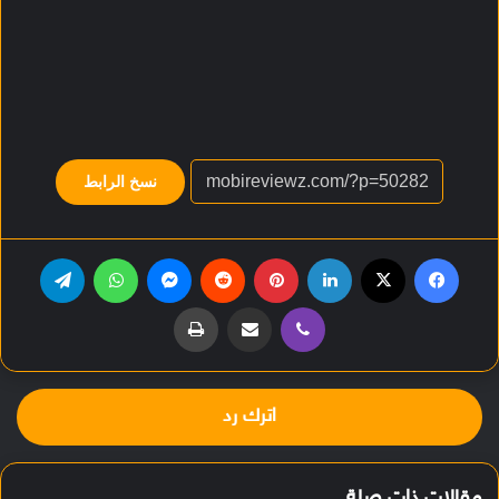
نسخ الرابط
فيسبوك
‫X
لينكدإن
بينتيريست
‏Reddit
ماسنجر
واتساب
تيلقرام
ڤايبر
مشاركة عبر البريد
طباعة
اترك رد