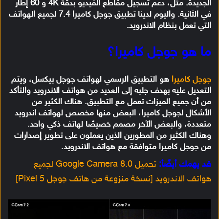
الجديدة. مثل، دعم تسجيل مقاطع الفيديو بدقة 4K و 60 إطار
في الثانية. واليوم لدينا تطبيق جوجل كاميرا 7.4 لجميع الهواتف
التي تعمل بنظام الاندرويد.
ما هو جوجل كاميرا؟
جوجل كاميرا
هو التطبيق الرسمي لهواتف جوجل بيكسل، ويتم
التعديل عليه بهدف جلبه إلى العديد من هواتف الاندرويد والتأكد
من أن جميع الميزات تعمل مع التطبيق. هناك الكثير من
الأشكال لجوجل كاميرا، البعض منها مخصص لهواتف اندرويد
متعددة، والبعض الآخر مصمم خصيصًا لهاتف ذكي واحد.
وهناك الكثير من المطورين الذين يعملون على تطوير إصدارات
من جوجل كاميرا متوافقة مع هواتف الاندرويد.
قد يهمك أيضًأ:
تحميل Google Camera 8.0 لجميع
هواتف الاندرويد [نسخة منزوعة من هاتف جوجل Pixel 5]