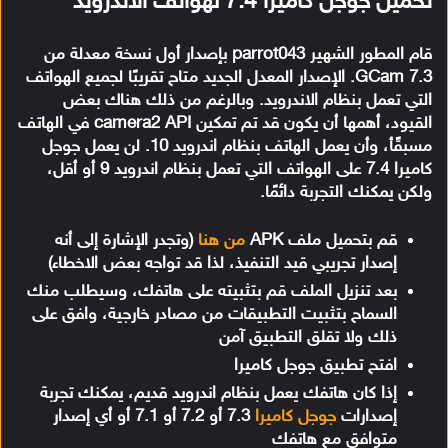
تحميل جوجل كاميرا 7.4 لهواتف الاندرويد
قام المطور الشهير parrot043 بإصدار أول نسخة معدلة من
GCam 7.3. الإصدار المعدل الجديد متاح تقريبًا لجميع الهواتف
التي تعمل بنظام الاندرويد. وبالرغم من ذلك هناك بعض
القيود، أهمها أن يكون قد تم تمكين camera2 API في الهاتف
مسبقًأ، وأن يعمل الهاتف بنظام اندرويد 10. لن يعمل جوجل
كاميرا 7.4 على الهواتف التي تعمل بنظام اندرويد 9 أو أقل،
ولكن يمكنك التجربة دائمًا.
قم بتحميل ملف APK
من هنا
(وتجدر الإشارة إلى أنه
إصدار تجريبي قيد التنفيذ، لذا قد تواجه بعض الاخطاء)
بعد تنزيل الملف قم بتثبيته على هاتفك، وسيطلب منك
السماح بتثبيت التطبيقات من مصادر خارجية، وافق على
ذلك ولا تقلق التطبيق آمن
افتح تطبيق جوجل كاميرا
إذا كان هاتفك يعمل بنظام اندرويد قديم، يمكنك تجربة
إصدارات
جوجل كاميرا
7.3 أو 7.2 أو 7.1 أو أي إصدار
متوافق مع هاتفك