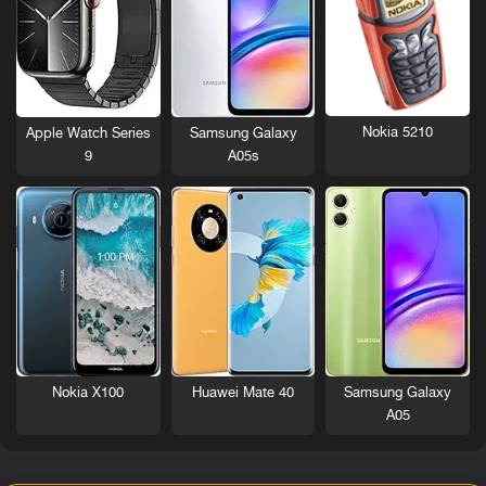
Nokia 5210
Apple Watch Series
Samsung Galaxy
9
A05s
Nokia X100
Huawei Mate 40
Samsung Galaxy
A05