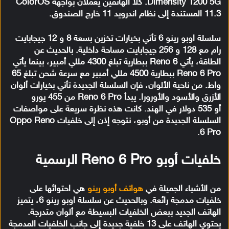
Dimensity 1200 5G. كلا الهاتفين يعملان بواجهة ColorOS
11.3 المستندة إلى نظام اندرويد 11 خارج الصندوق.
سلسلة اوبو رينو 6 تأتي بخيارات تخزين بسعة 8 و 12 جيجابايت
رام مع 128 و 256 جيجابايت مساحة داخلية. بالحديث عن
الطاقة، يأتي Reno 6 ببطارية تبلغ 4300 مللي أمبير، بينما يأتي
Reno 6 Pro ببطارية 4500 مللي أمبير مع سرعة شحن تبلغ 65
واط. من ناحية الألوان، فإن السلسلة الجديدة تأتي بخيارات ألوان
الأزرق والأسود والأورورا. يبدأ Reno 6 Pro من 455 يورو
أو 535 دولار في الهند. كانت هذه نظرة سريعة على مواصفات
السلسلة الجديدة من أوبو، نتوجه إذن إلى خلفيات Oppo Reno
6 Pro.
خلفيات أوبو Reno 6 Pro الرسمية
من الأشياء الجميلة في
هواتف أوبو رينو
هي احتوائها على
خلفيات مدمجة رائعة. وبالحديث عن سلسلة اوبو رينو 6، يتميز
الهاتف الجديد ببعض الخلفيات البسيطة مع ألوان متدرجة.
يحتوي الهاتف على 13 خلفية جديدة إلى جانب الخلفيات المدمجة