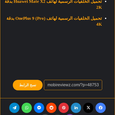
تحميل الخلفيات الرسمية لهاتف Huawei Mate X2 بدقة
2K
تحميل الخلفيات الرسمية لهاتف (OnePlus 9 (Pro بدقة
4K
نسخ الرابط
فيسبوك
‫X
لينكدإن
بينتيريست
‏Reddit
ماسنجر
واتساب
تيلقرام
ڤايبر
مشاركة عبر البريد
طباعة