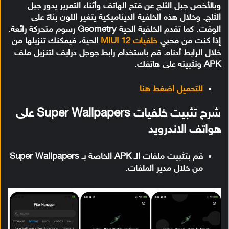
وبالأخص جبل الثلج عن فتح الهاتف وأثناء التمرير يدور جبل
الثلج. وخلال هذه الخلفية الديناميكية يتغير اللون بناءً على
الوقت. كما تقدم الخلفية الحية Geometry رسوم متحركة رائعة.
إذا كنت من محبي
خلفيات MIUI 12
الحية، فيمكنك تنزيلها من
خلال الرابط أدناه. قم باستخدام رابط جوجل درايف لتنزيل ملف
APK وتثبيته على هاتفك.
للتحميل اضغط هنا
شرح تثبيت خلفيات Super Wallpapers على
هواتف الاندرويد
قم بتثبيت ملفات الـ APK الخاصة بـ Super Wallpapers
من خلال مدير الملفات.