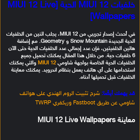
خلفيات MIUI 12 الحية [MIUI 12 Live
Wallpapers]
في أحدث إصدار تجريبي من MIUI 12، يجلب اثنين من الخلفيات
الحية الجديدة Snow Mountain و Geometry. مع إضافة
هاتين الخلفيتين، فإن عدد إجمالي عدد الخلفيات الحية حتى الآن
6 خلفيات حية. من خلال هذا المقال يمكنك تحميل جميع
الخلفيات الحية الخاصة بواجهة شاومي
MIUI 12
والتي يمكنك
استخدامها على أي هاتف يعمل بنظام اندرويد. يمكنك معاينة
الخلفيات قبل تحميلها أدناه.
قد يهمك أيضًا:
شرح تثبيت الروم الهندي على هواتف
شاومي عن طريق Fastboot وريكفري TWRP
معاينة MIUI 12 Live Wallpapers