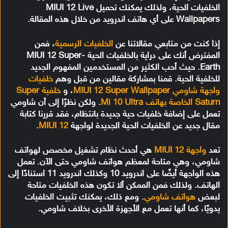
الخلفيات الحية، ولذلك يمكنك تحميل MIUI 12 Live
Wallpapers على أي هاتف اندرويد من خلال هذه المقالة.
إذا كنت من متابعي مقالاتنا عن
الخلفيات الرسمية
، فمن
المفترض أنك على دراية بالخلفيات الحية MIUI 12 Super-
Earth. حيث أحب الكثير من المستخدمين المفهوم الجديد
للخلفية الحية. قمنا بمشاركة مقالين من قبل وهم
خلفيات
واجهة شاومي MIUI 12 Super Wallpaper
، و
خلفية Super
Saturn الخاصة بهاتف Mi 10 Ultra
. ولكن نظرًا إلى أن شاومي
تعمل على إضافة خلفيات حية جديدة بانتظام، فقد قررنا كتابة
مقال جديد عن الخلفيات الحية الجديدة لواجهة
MIUI 12
.
تعد
واجهة MIUI 12
هي أحدث نظام تشغيل مخصص لهواتف
شاومي، وهي متاحة لمعظم هواتف شاومي حتى الآن. تعمل
هذه الواجهة أيضًا على اندرويد 10 وكذلك اندرويد 11 استنادًا إلى
الهاتف. ولذلك فمن الممكن ألا تكون هذه الخلفيات متاحة
لبعض
هواتف شاومي
. ومع ذلك، يمكنك تثبيت الخلفيات
يدويًا، كما أنها تعمل مع الأجهزة الأخرى بخلاف شاومي.