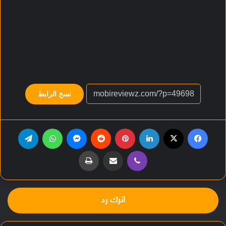
نسخ الرابط
فيسبوك
‫X
لينكدإن
بينتيريست
‏Reddit
ماسنجر
واتساب
تيلقرام
ڤايبر
مشاركة عبر البريد
طباعة
اترك رد