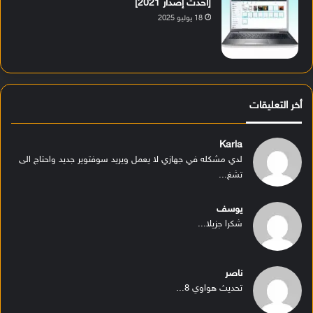
[أحدث إصدار 2021]
18 يوليو 2025
أخر التعليقات
Karla
لدي مشكله في جهازي لا يعمل ويريد سوفتوير جديد واحتاج الى
تشغ...
يوسف
شكرا جزيلا...
ناصر
تحديث هواوي 8...