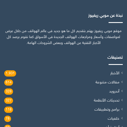
نبذة عن موبي ريفيوز
موقع موبي ريفيوز يهتم بتقديم كل ما هو جديد في عالم الهواتف من خلال عرض
لمواصفات وأسعار ومراجعات الهواتف الجديدة في الأسواق كما نقوم برصد كل
الأخبار التقنية عن الهواتف وبعض الشروحات الهامة.
تصنيفات
الأخبار
1٬931
مقالات متنوعة
614
أندرويد
328
تحديثات الأنظمة
327
برامج وتطبيقات
118
خلفيات
78