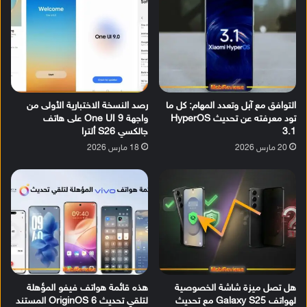
التوافق مع آبل وتعدد المهام: كل ما
رصد النسخة الاختبارية الأولى من
تود معرفته عن تحديث HyperOS
واجهة One UI 9 على هاتف
3.1
جالكسي S26 ألترا
20 مارس 2026
18 مارس 2026
هل تصل ميزة شاشة الخصوصية
هذه قائمة هواتف فيفو المؤهلة
لهواتف Galaxy S25 مع تحديث
لتلقي تحديث OriginOS 6 المستند