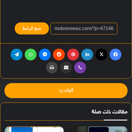
نسخ الرابط
فيسبوك
‫X
لينكدإن
بينتيريست
‏Reddit
ماسنجر
واتساب
تيلقرام
ڤايبر
مشاركة عبر البريد
طباعة
اترك رد
مقالات ذات صلة