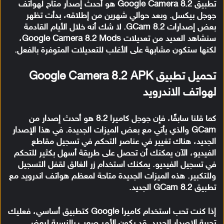
تطبيق Google Camera 8.2 هو أحدث إصدار متاح لهواتف
جوجل بيكسل. وبعد حوالي شهرين من إطلاقه، بدأت تظهر
بعض إصدارات GCam 8.2. لا شك أنه خلال الأيام القادمة
سنشاهد العديد من تعديلات Google Camera 8.2 Mods،
لكنها ستكون مشابهة على الأغلب للتعديلات المتوفرة بالفعل.
تحميل تطبيق Google Camera 8.2 APK
لهواتف الاندرويد
كما قلنا سابقًا، فإن جوجل كاميرا 8.2 هو أحدث إصدار من
GCam والذي يأتي مع بعض الميزات الجديدة. في هذا الإصدار
الجديد، هناك تغيير في عناصر التحكم في تسجيل مقاطع
الفيديو، الآن يمكنك أن تحصل على طريقة أسهل بكثير للتحكم
في تسجيل الفيديو. يمكنك استخدام زر الغالق لقفل التسجيل
وللتكبير. هذه الميزات الجديدة متاحة لمعظم هواتف اندرويد مع
تطبيق GCam 8.2 الجديد.
إذا كنت تحب استخدام كاميرا Google كتطبيق أساسي، فعليك
تجربة الإصدار الجديد. قد يكون الأمر صعب بالنسبة لبعض