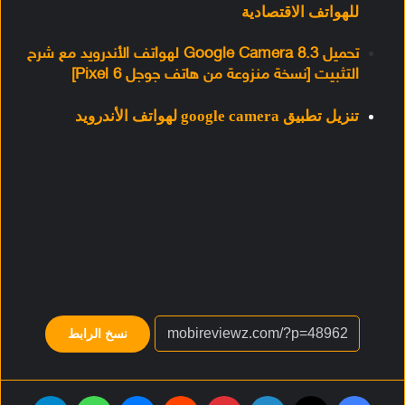
للهواتف الاقتصادية
تحميل Google Camera 8.3 لهواتف الأندرويد مع شرح
التثبيت [نسخة منزوعة من هاتف جوجل Pixel 6]
تنزيل تطبيق google camera لهواتف الأندرويد
نسخ الرابط
فيسبوك
‫X
لينكدإن
بينتيريست
‏Reddit
ماسنجر
واتساب
تيلقرام