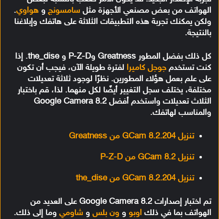
الهواتف من بعض مصنعي الأجهزة مثل
سامسونج
و
هواوي
.
ولكن يمكنك تجربة هذه التطبيقات الثلاثة على هاتفك وإبلاغنا
بالنتيجة.
كل ذلك بفضل المطور Greatness وP-Z-D و the_dise. إذا
كنت تستخدم
جوجل كاميرا
لفترة طويلة الآن، فيجب أن تكون
على علم بعمل هؤلاء المطورين. نظرًا لوجود ثلاثة تعديلات
مختلفة، يختلف سجل التغيير أيضًا لكل منهما. لذا، قم باختبار
الثلاث تعديلات واستخدم أفضل Google Camera 8.2
والمناسب لهاتفك.
تنزيل GCam 8.2.204 من Greatness
تنزيل GCam 8.2 من P-Z-D
تنزيل GCam 8.2.204 من the_dise
تم اختبار إصدارات Google Camera 8.2 على العديد من
الهواتف بما في ذلك
اوبو
و
ون بلس
و
شاومي
وما إلى ذلك.