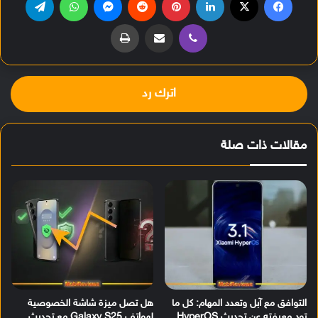
ڤايبر
مشاركة عبر البريد
طباعة
اترك رد
مقالات ذات صلة
التوافق مع آبل وتعدد المهام: كل ما
هل تصل ميزة شاشة الخصوصية
تود معرفته عن تحديث HyperOS
لهواتف Galaxy S25 مع تحديث