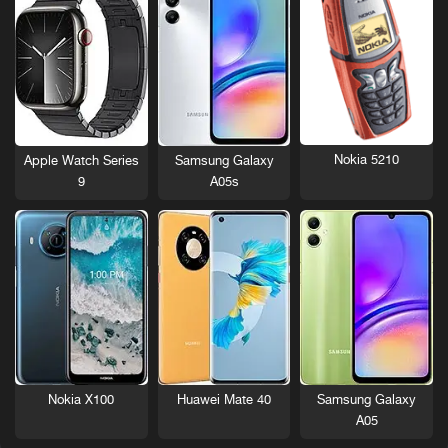
Nokia 5210
Apple Watch Series
Samsung Galaxy
9
A05s
Nokia X100
Huawei Mate 40
Samsung Galaxy
A05