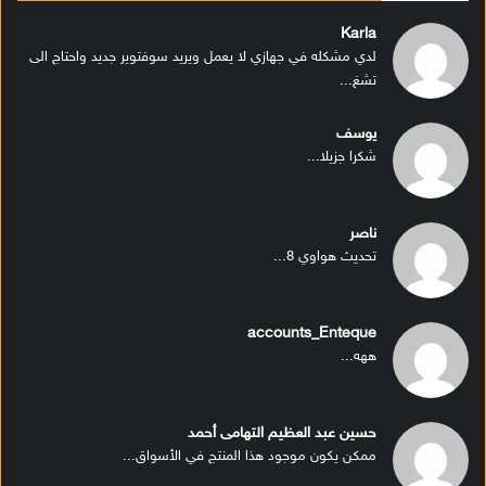
Karla
لدي مشكله في جهازي لا يعمل ويريد سوفتوير جديد واحتاج الى
تشغ...
يوسف
شكرا جزيلا...
ناصر
تحديث هواوي 8...
accounts_Enteque
ههه...
حسين عبد العظيم التهامى أحمد
ممكن يكون موجود هذا المنتج في الأسواق...