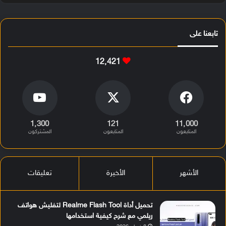
تابعنا على
12٬421
1٬300
121
11٬000
المتابعون
المتابعون
المشتركون
الأشهر
الأخيرة
تعليقات
تحميل أداة Realme Flash Tool لتفليش هواتف
ريلمي مع شرح كيفية استخدامها