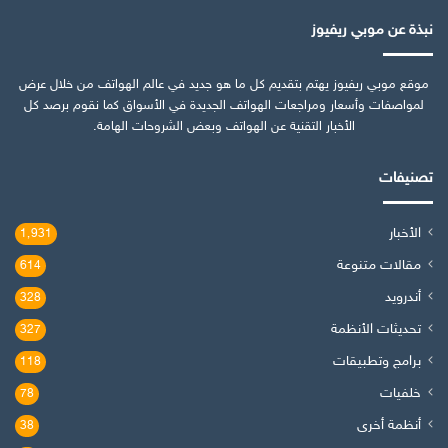
نبذة عن موبي ريفيوز
موقع موبي ريفيوز يهتم بتقديم كل ما هو جديد في عالم الهواتف من خلال عرض
لمواصفات وأسعار ومراجعات الهواتف الجديدة في الأسواق كما نقوم برصد كل
الأخبار التقنية عن الهواتف وبعض الشروحات الهامة.
تصنيفات
الأخبار
1٬931
مقالات متنوعة
614
أندرويد
328
تحديثات الأنظمة
327
برامج وتطبيقات
118
خلفيات
78
أنظمة أخرى
38