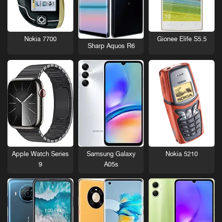
Nokia 7700
Gionee Elife S5.5
Sharp Aquos R6
Nokia 5210
Apple Watch Series
Samsung Galaxy
9
A05s