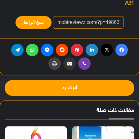
A31
نسخ الرابط
فيسبوك
‫X
لينكدإن
بينتيريست
‏Reddit
ماسنجر
واتساب
تيلقرام
ڤايبر
مشاركة عبر البريد
طباعة
اترك رد
مقالات ذات صلة