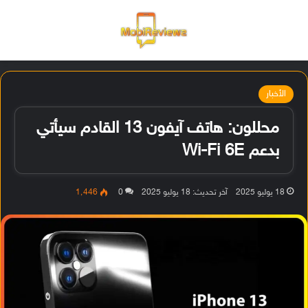
القائمة
تسجيل ا
الو
الأخبار
محللون: هاتف آيفون 13 القادم سيأتي
بدعم Wi-Fi 6E
18 يوليو 2025
آخر تحديث: 18 يوليو 2025
0
1٬446