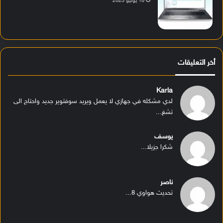
18 يوليو 2025
أخر التعليقات
Karla
لدي مشكله في جهازي لا يعمل ويريد سوفتوير جديد واحتاج الى
تشغ...
يوسف
شكرا جزيلا...
ناصر
تحديث هواوي 8...