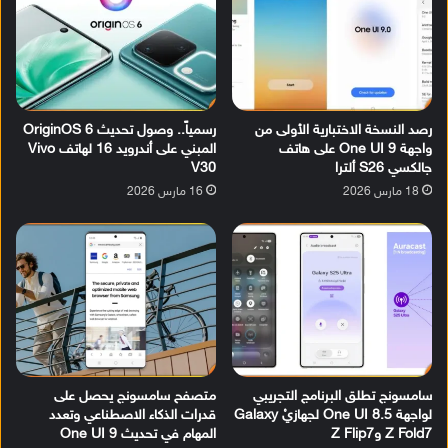
رصد النسخة الاختبارية الأولى من
رسمياً.. وصول تحديث OriginOS 6
واجهة One UI 9 على هاتف
المبني على أندرويد 16 لهاتف Vivo
جالكسي S26 ألترا
V30
18 مارس 2026
16 مارس 2026
سامسونج تطلق البرنامج التجريبي
متصفح سامسونج يحصل على
لواجهة One UI 8.5 لجهازيْ Galaxy
قدرات الذكاء الاصطناعي وتعدد
Z Fold7 وZ Flip7
المهام في تحديث One UI 9