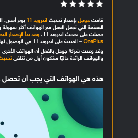
قامت
جوجل
بإصدار تحديث
اندرويد 11
يوم أمس. التح
الممتعة التي تجعل العمل مع الهواتف أكثر سهولة و
حصلت على تحديث اندرويد 11،
وقد بدأ الإصدار التجريبي 
OnePlus
– المبنية على اندرويد 11 في الوصول لهاتفي OnePlus 8 و OnePlus 8 Pro.
وقد وعدت شركة جوجل بالفعل أن الهواتف الأخرى س
والهواتف الرائدة حاليًا ستكون أول من تتلقى
تحديث ا
هذه هي الهواتف التي يجب أن تحصل على