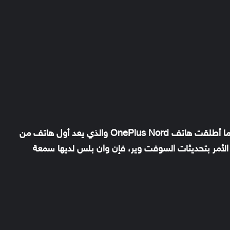
شركة ون بلس لفتت الانظار خلال هذا العام بعد ما أطلقت هاتف OnePlus Nord والذي يعد أول هاتف من
الأمر بتحديثات السوفت وير، فإن وان بلس لديها سمعة