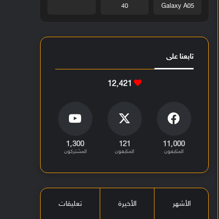
40
Galaxy A05
تابعنا على
12٬421
1٬300
121
11٬000
المتابعون
المتابعون
المشتركون
الأشهر
الأخيرة
تعليقات