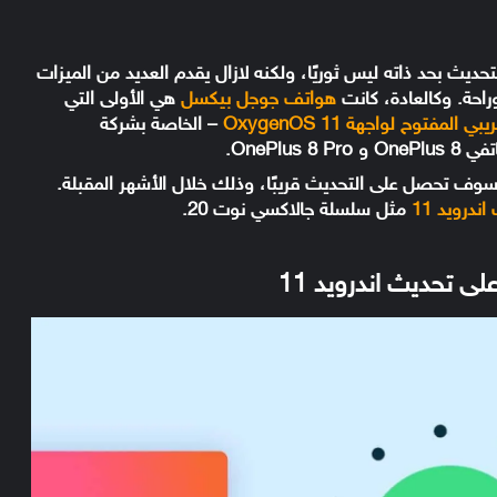
ديث بحد ذاته ليس ثوريًا، ولكنه لازال يقدم العديد من الميزات
راحة. وكالعادة، كانت
هواتف جوجل بيكسل
هي الأولى التي
المفتوح لواجهة OxygenOS 11
– الخاصة بشركة
وف تحصل على التحديث قريبًا، وذلك خلال الأشهر المقبلة.
ندرويد 11
مثل سلسلة جالاكسي نوت 20.
 تحديث اندرويد 11