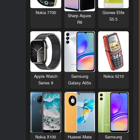
Nokia 7700
Gionee Elife
Sharp Aquos
S5.5
R6
Nokia 5210
Apple Watch
Samsung
Series 9
Galaxy A05s
Nokia X100
Huawei Mate
Samsung