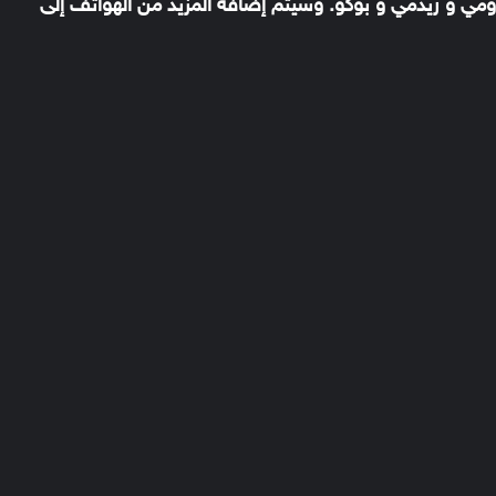
تاج شاومي و ريدمي و بوكو. وسيتم إضافة المزيد من الهواتف إلى