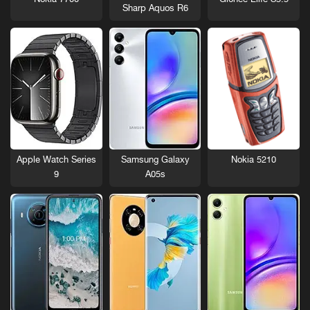
Sharp Aquos R6
Nokia 5210
Apple Watch Series
Samsung Galaxy
9
A05s