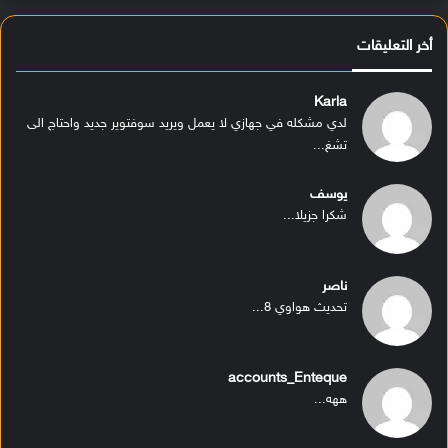
أخر التعليقات
Karla
لدي مشكله في جهازي لا يعمل ويريد سوفتوير جديد واحتاج الى
تشغ...
يوسف
شكرا جزيلا...
ناصر
تحديث هواوي 8...
accounts_Enteque
ههه...