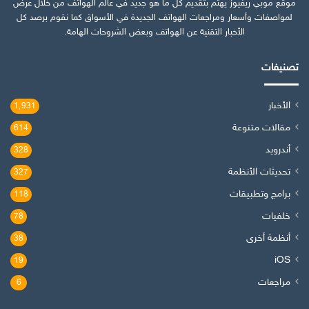
موقع موبي ريفيوز يهتم بتقديم كل ما هو جديد في عالم الهواتف من خلال عرض
لمواصفات وأسعار ومراجعات الهواتف الجديدة في الأسواق كما نقوم برصد كل
الأخبار التقنية عن الهواتف وبعض الشروحات الهامة.
تصنيفات
الأخبار
1٬931
مقالات متنوعة
614
أندرويد
328
تحديثات الأنظمة
327
برامج وتطبيقات
118
خلفيات
78
أنظمة أخرى
38
iOS
19
مراجعات
6