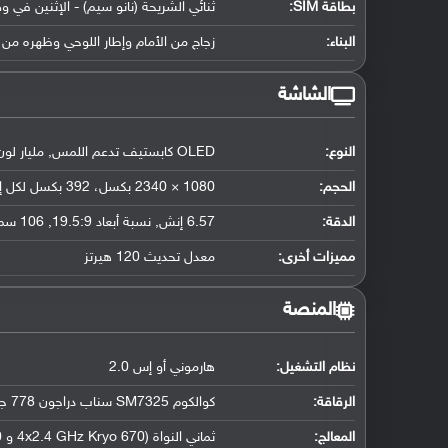
بطاقة SIM:
ثنائي الشريحة (نانو سيم) - الإثنين في و
البناء:
زجاج من الأمام وإطار اللوحي وظهره من 
الشاشة
النوع:
OLED كابستيف تدعم اللمس, مليار لون
الحجم:
1080 × 2340 بكسل، 392 بكسل لكل إنش
الدقة:
6.57 إنش, نسبة أبعاد 19.5:9, 106 سم2 (حوالي 89.9 ٪ نسبة إستحواذ الشاشة)
مميزات أخرى:
معدل تحديث 120 هيرتز
المنصة
نظام التشغيل
:
هارموني أو إس 2.0
الرقاقة
:
كوالكوم SM7325 سناب دراجون 778 جي (6 نانو متر)
المعالج
:
ثماني النواة (4x2.4 GHz Kryo 670 و 4x1.8 GHz Kryo 670)