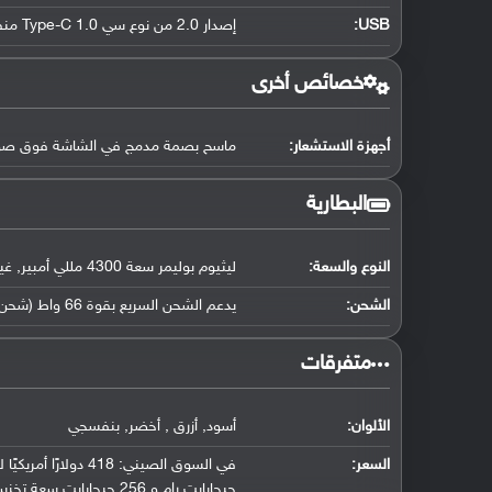
USB
:
إصدار 2.0 من نوع سي Type-C 1.0 منفذ ذو جهتين, مع دعم OTG
خصائص أخرى
أجهزة الاستشعار:
ماسح بصمة مدمج في الشاشة فوق صوتي, 
البطارية
النوع والسعة:
ليثيوم بوليمر سعة 4300 مللي أمبير, غير قابلة للإزالة
الشحن:
يدعم الشحن السريع بقوة 66 واط (شحن 100% في 38 دقيقة) الشحن العكسي
‏متفرقات‏
الألوان:
أسود, أزرق , أخضر, بنفسجي
السعر:
جيجابايت رام و 256 جيجابايت سعة تخزين