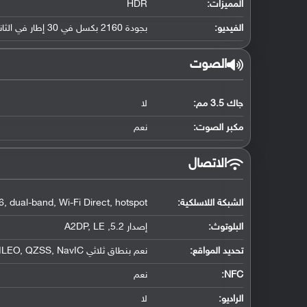
المميزات:
HDR
الفيديو:
بجودة 2160 بكسل في 30 إطار في الثانية, جودة 1080 بكسل في 30 إطار في الثانية, تثبيت إلكتروني بالدوران
الصوت
جاك 3.5 مم:
لا
مكبر الصوت:
نعم
الاتصال
الشبكة اللاسلكية:
6, dual-band, Wi-Fi Direct, hotspot
البلوتوث
:
إصدار 5.2, A2DP, LE
تحديد المواقع
:
نعم بنطاق ثلاثي A-GPS, GLONASS, BDS, GALILEO, QZSS, NavIC
NFC
:
نعم
الراديو:
لا