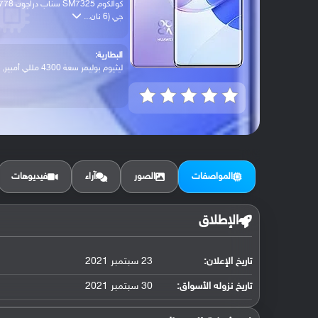
كوالكوم SM7325 سناب دراجون 
جي (6 نان...
البطارية:
ليثيوم بوليمر سعة 4300 مللي أمبير, غير ق...
المواصفات
الصور
آراء
فيديوهات
الإطلاق
تاريخ الإعلان:
23 سبتمبر 2021
تاريخ نزوله الأسواق:
30 سبتمبر 2021