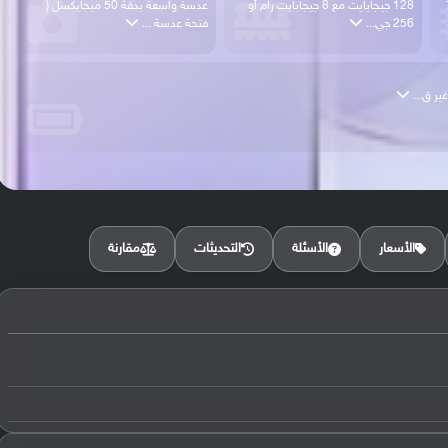
778
128 جيجابايت مع 8 جيجابايت رام أو
عدسة واسعة بدقة 50 ميجابكسل (
256 جي...
فتحة عدسة ...
مقارنة
الأسعار
الأسئلة
التحديثات