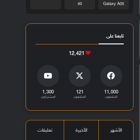
40
Galaxy A05
تابعنا على
12٬421
1٬300
121
11٬000
المتابعون
المتابعون
المشتركون
الأشهر
الأخيرة
تعليقات