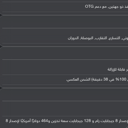
التسارع, التقارب, البوصلة, الدوران
في السوق الصيني: 418 دولارًا أمريكيًا لإصدار 8 جيجابايت رام و 128 جيجابايت سعة تخزين و464 دولارًا أمريكيًا لإصدار 8