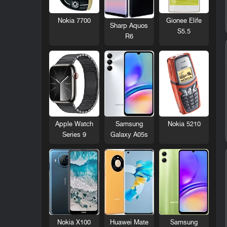
Nokia 7700
Gionee Elife
Sharp Aquos
S5.5
R6
Nokia 5210
Apple Watch
Samsung
Series 9
Galaxy A05s
Nokia X100
Huawei Mate
Samsung