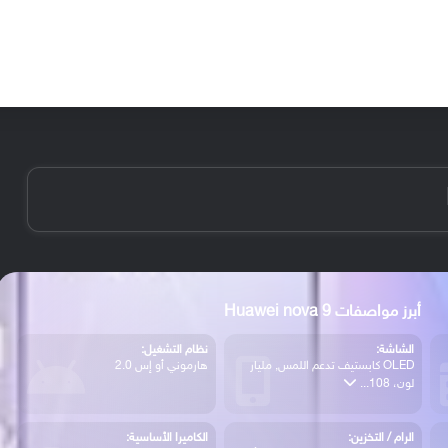
الأخبار
مقالات
الأجهزة
الأنظمة والتطبيقات
أبرز مواصفات Huawei nova 9
الشاشة:
نظام التشغيل:
OLED كابستيف تدعم اللمس, مليار
هارموني أو إس 2.0
لون، 108...
الرام / التخزين:
الكاميرا الأساسية: