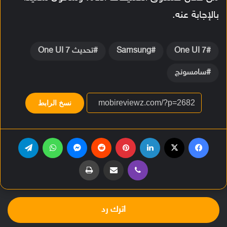
بالإجابة عنه.
One UI 7
Samsung
تحديث One UI 7
سامسونج
نسخ الرابط
فيسبوك
‫X
لينكدإن
بينتيريست
ماسنجر
واتساب
تيلقرام
ڤايبر
مشاركة عبر البريد
طباعة
اترك رد