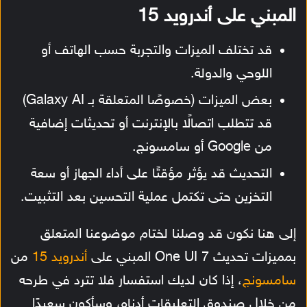
المبني على أندرويد 15
قد تختلف الميزات والتجربة حسب الهاتف أو
اللوحي والدولة.
بعض الميزات (خصوصًا المتعلقة بـ Galaxy AI)
قد تتطلب اتصالًا بالإنترنت أو تحديثات إضافية
من Google أو سامسونج.
التحديث قد يؤثر مؤقتًا على أداء الجهاز أو سعة
التخزين حتى تكتمل عملية التحسين بعد التثبيت.
إلى هنا نكون قد وصلنا لختام موضوعنا المتعلق
بمميزات تحديث One UI 7 المبني على
أندرويد 15
من
سامسونج
، إذا كان لديك استفسار فلا تترد في طرحه
من خلال صندوق التعليقات أدناه، وسأكون سعيدًا