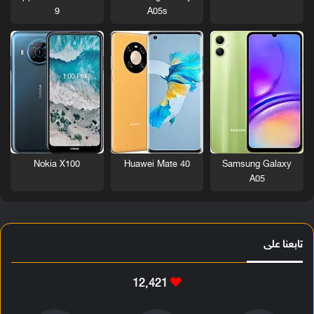
9
A05s
Nokia X100
Huawei Mate 40
Samsung Galaxy
A05
تابعنا على
12٬421