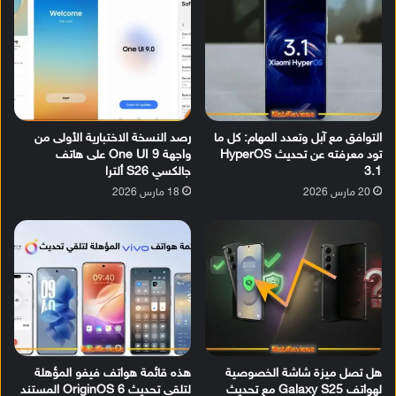
التوافق مع آبل وتعدد المهام: كل ما
رصد النسخة الاختبارية الأولى من
تود معرفته عن تحديث HyperOS
واجهة One UI 9 على هاتف
3.1
جالكسي S26 ألترا
20 مارس 2026
18 مارس 2026
هل تصل ميزة شاشة الخصوصية
هذه قائمة هواتف فيفو المؤهلة
لهواتف Galaxy S25 مع تحديث
لتلقي تحديث OriginOS 6 المستند