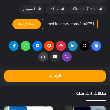
تحديث One UI 7
تحديثات
سامسونج
نسخ الرابط
فيسبوك
‫X
لينكدإن
بينتيريست
ماسنجر
واتساب
تيلقرام
ڤايبر
مشاركة عبر البريد
طباعة
اترك رد
مقالات ذات صلة