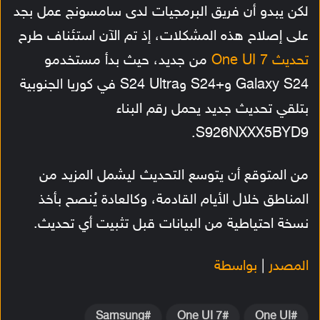
لكن يبدو أن فريق البرمجيات لدى سامسونج عمل بجد
على إصلاح هذه المشكلات، إذ تم الآن استئناف طرح
تحديث One UI 7
من جديد، حيث بدأ مستخدمو
Galaxy S24 و+S24 وS24 Ultra في كوريا الجنوبية
بتلقي تحديث جديد يحمل رقم البناء
S926NXXX5BYD9.
من المتوقع أن يتوسع التحديث ليشمل المزيد من
المناطق خلال الأيام القادمة، وكالعادة يُنصح بأخذ
نسخة احتياطية من البيانات قبل تثبيت أي تحديث.
المصدر
|
بواسطة
Samsung
One UI 7
One UI