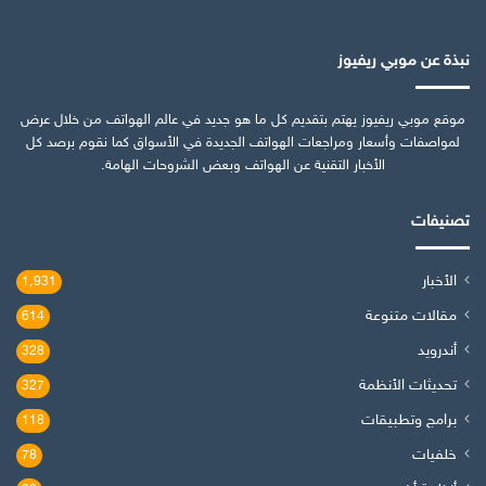
نبذة عن موبي ريفيوز
موقع موبي ريفيوز يهتم بتقديم كل ما هو جديد في عالم الهواتف من خلال عرض
لمواصفات وأسعار ومراجعات الهواتف الجديدة في الأسواق كما نقوم برصد كل
الأخبار التقنية عن الهواتف وبعض الشروحات الهامة.
تصنيفات
الأخبار
1٬931
مقالات متنوعة
614
أندرويد
328
تحديثات الأنظمة
327
برامج وتطبيقات
118
خلفيات
78