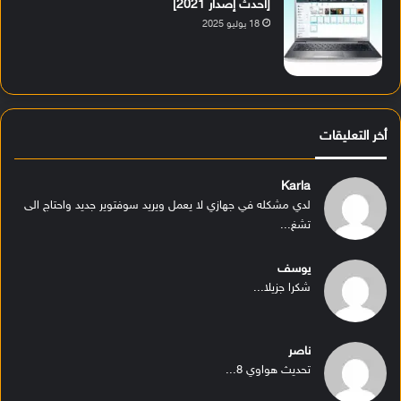
[أحدث إصدار 2021]
18 يوليو 2025
أخر التعليقات
Karla
لدي مشكله في جهازي لا يعمل ويريد سوفتوير جديد واحتاج الى
تشغ...
يوسف
شكرا جزيلا...
ناصر
تحديث هواوي 8...