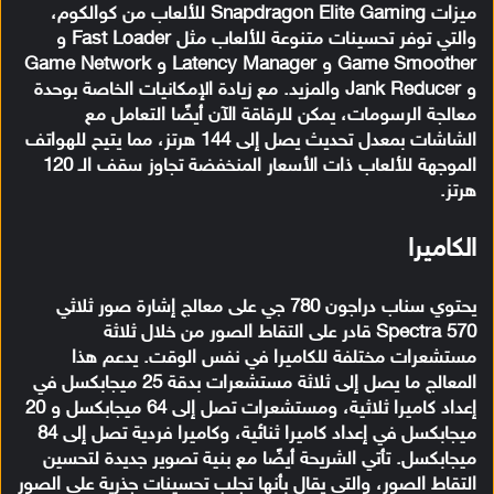
ميزات Snapdragon Elite Gaming للألعاب من كوالكوم،
والتي توفر تحسينات متنوعة للألعاب مثل Fast Loader و
Game Smoother و Latency Manager و Game Network
و Jank Reducer والمزيد. مع زيادة الإمكانيات الخاصة بوحدة
معالجة الرسومات، يمكن للرقاقة الآن أيضًا التعامل مع
الشاشات بمعدل تحديث يصل إلى 144 هرتز، مما يتيح للهواتف
الموجهة للألعاب ذات الأسعار المنخفضة تجاوز سقف الـ 120
هرتز.
الكاميرا
يحتوي سناب دراجون 780 جي على معالج إشارة صور ثلاثي
Spectra 570 قادر على التقاط الصور من خلال ثلاثة
مستشعرات مختلفة للكاميرا في نفس الوقت. يدعم هذا
المعالج ما يصل إلى ثلاثة مستشعرات بدقة 25 ميجابكسل في
إعداد كاميرا ثلاثية، ومستشعرات تصل إلى 64 ميجابكسل و 20
ميجابكسل في إعداد كاميرا ثنائية، وكاميرا فردية تصل إلى 84
ميجابكسل. تأتي الشريحة أيضًا مع بنية تصوير جديدة لتحسين
التقاط الصور، والتي يقال بأنها تجلب تحسينات جذرية على الصور