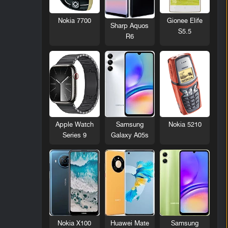
Nokia 7700
Gionee Elife
Sharp Aquos
S5.5
R6
Nokia 5210
Apple Watch
Samsung
Series 9
Galaxy A05s
Nokia X100
Huawei Mate
Samsung