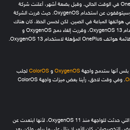
يستند إلى اندرويد 12 متاح فقط لسلسة OnePlus 9 في الوقت الحالي. وقبل بضعة أشهر، أعلنت شركة
OnePlus أنهم سيحضرون نظام تشغيل موحدًا وسيتوقفون عن استخدام OxygenOS. حيث قررت الشركة
خدام واجهة ColorOS 12 الخاصة بـ Oppo في هواتفها المباعة في الصين. لكن لحسن الحظ، كان هناك
تغيير في خطط ون بلس. ستواصل الشركة استخدام OxygenOS 13، وقررت إلغاء دمج OxygenOS و
 بلس أنها ستدمج واجهة
OxygenOS
و
ColorOS
لجلب
O
. وفي وقت لاحق، رأينا بعض ميزات واجهة ColorOS
يعارض التغييرات التي حدثت للواجهة منذ OxygenOS 11، لأنها ابتعدت عن
عض التخصيصات. كان الأمر لا يزال على ما يرام، ولكن بعد