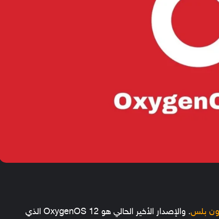
ن بلس
. والإصدار الأخير الحالي هو OxygenOS 12 الذي