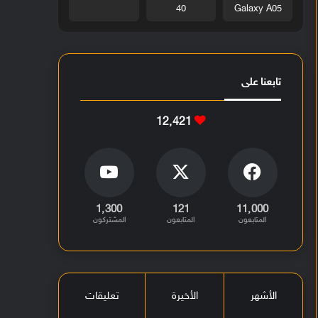
40
Galaxy A05
تابعنا على
12٬421
1٬300
121
11٬000
المتابعون
المتابعون
المشتركون
الأشهر
الأخيرة
تعليقات