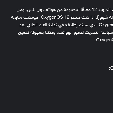
لا يزال تحديث OxygenOS 12 الذي يعمل بنظام اندرويد 12 معلقًا لمجموعة من هواتف ون بلس، ومن
تنتظر OxygenOS 12، فيمكنك متابعة
. الآن ننتقل إلى OxygenOS 13 الذي سيتم إطلاقه في نهاية العام الجاري بعد
 عن سياسة التحديث لجميع الهواتف، يمكننا بسهولة تخمين