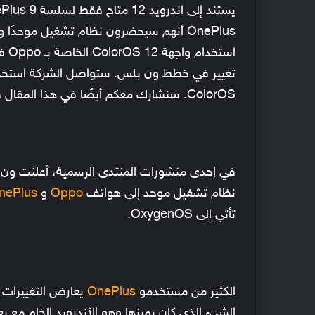
است
ColorOS. سنشارك معكم أيضًا في هذا المقال قائمة هواتف OnePlus المؤهلة لاستخدام OxygenOS 13.
في إحدى منشورات المنتدى الرسمية، أعلنت ون
نظام تشغيل موحد إلى هواتف
Oppo
و
nePlus
تأتي إلى OxygenOS.
الكثير من مستخدمو
OnePlus
الشيء الذي كان يميزها وهو الأندرويد الخام مع ب