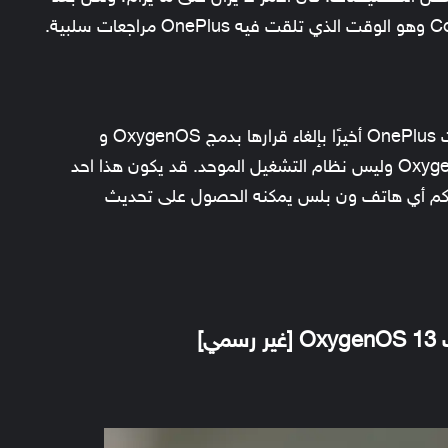
ولكن لحسن الحظ في مؤتمر MWC 2022، قامت OnePlus أخيرًا بإلغاء قرارها بدمج OxygenOS و
ColorOS. وستواصل الشركة استخدام OxygenOS 13 وليس نظام التشغيل الموحد. قد يكون هذا احد
عكم أي هاتف ون بلس يمكنه الحصول على تحديث