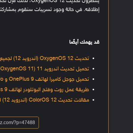
إطلاقه. في حالة وجود تسريبات سنقوم بمشاركتها
قد يهمك أيضًا
تحديث OxygenOS 12 (اندرويد 12) لجميع هواتف OnePlus المؤهلة [متجدد]
تحميل تحديث اندرويد 11 (OxygenOS 11) لجميع هواتف OnePlus المؤهلة مع شرح التثبيت [متجدد]
تحميل جوجل كاميرا لهاتف OnePlus 9 و OnePlus 9 Pro مع شرح التثبيت وأفضل الإعدادات
طريقة عمل روت وفتح البوتلودر لهاتف OnePlus 9 و OnePlus 9 Pro و OnePlus 9R
مقالات تحديث ColorOS 12 (اندرويد 12) لجميع هواتف اوبو المؤهلة [متجدد]