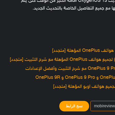
ينتظرون تحديث OxygenOS 12، لذلك فإن تحديث OxygenOS 13 أمامه الكثير من الوقت حتى يتم
 مع جميع التفاصيل الخاصة بالتحديث الجديد.
نسخ الرابط