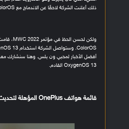
ذلك أعلنت الشركة لاحقًا عن الاندماج مع ColorOS وهو الوقت الذي تلقت فيه OnePlus مراجعات سلبية.
أفضل الأخبار لمحبي ون بلس. وهنا سنشارك م
OxygenOS 13 القادم.
قائمة هواتف OnePlus المؤهلة لتحديث OxygenOS 13 [غير رسمي]