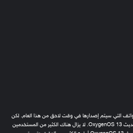
واتف التي سيتم إصدارها في وقت لاحق من هذا العام. لكن
بالطبع الهواتف الجديدة القادمة ستحصل على تحديث OxygenOS 13. لا يزال هناك الكثير من المستخدمين