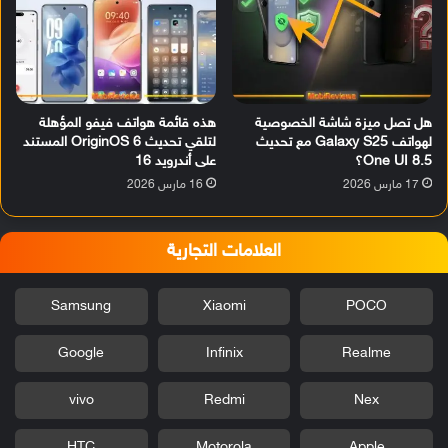
هل تصل ميزة شاشة الخصوصية
هذه قائمة هواتف فيفو المؤهلة
لهواتف Galaxy S25 مع تحديث
لتلقي تحديث OriginOS 6 المستند
One UI 8.5؟
على أندرويد 16
17 مارس 2026
16 مارس 2026
العلامات التجارية
Samsung
Xiaomi
POCO
Google
Infinix
Realme
vivo
Redmi
Nex
HTC
Motorola
Apple