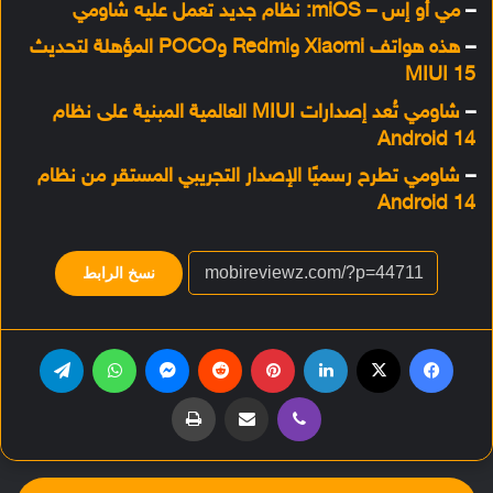
–
مي أو إس – miOS: نظام جديد تعمل عليه شاومي
–
هذه هواتف Xiaomi وRedmi وPOCO المؤهلة لتحديث
MIUI 15
–
شاومي تُعد إصدارات MIUI العالمية المبنية على نظام
Android 14
–
شاومي تطرح رسميًا الإصدار التجريبي المستقر من نظام
Android 14
نسخ الرابط
فيسبوك
‫X
لينكدإن
بينتيريست
‏Reddit
ماسنجر
واتساب
تيلقرام
ڤايبر
مشاركة عبر البريد
طباعة