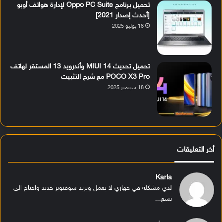
تحميل برنامج Oppo PC Suite لإدارة هواتف أوبو
[أحدث إصدار 2021]
18 يوليو 2025
تحميل تحديث MIUI 14 وأندرويد 13 المستقر لهاتف
POCO X3 Pro مع شرح التثبيت
18 سبتمبر 2025
أخر التعليقات
Karla
لدي مشكله في جهازي لا يعمل ويريد سوفتوير جديد واحتاج الى
تشغ...