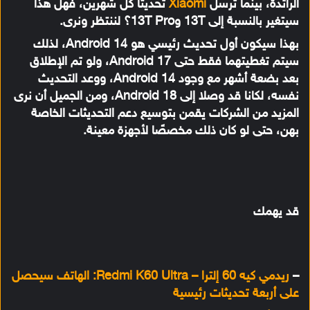
الرائدة، بينما ترسل
Xiaomi
تحديثًا كل شهرين، فهل هذا
سيتغير بالنسبة إلى 13T و13T Pro؟ لننتظر ونرى.
بهذا سيكون أول تحديث رئيسي هو Android 14، لذلك
سيتم تغطيتهما فقط حتى Android 17، ولو تم الإطلاق
بعد بضعة أشهر مع وجود Android 14، ووعد التحديث
نفسه، لكانا قد وصلا إلى Android 18، ومن الجميل أن نرى
المزيد من الشركات يقمن بتوسيع دعم التحديثات الخاصة
بهن، حتى لو كان ذلك مخصصًا لأجهزة معينة.
قد يهمك
–
ريدمي كيه 60 إلترا – Redmi K60 Ultra: الهاتف سيحصل
على أربعة تحديثات رئيسية