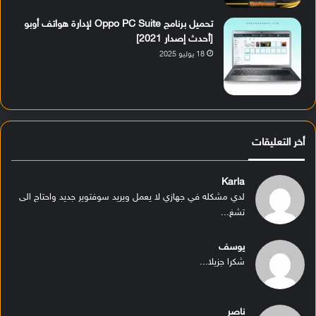
تحميل برنامج Oppo PC Suite لإدارة هواتف أوبو
[أحدث إصدار 2021]
18 يوليو 2025
أخر التعليقات
Karla
لدي مشكله في جهازي لا يعمل ويريد سوفتوير جديد واحتاج الى
تشغ...
يوسف
شكرا جزيلا...
ناصر