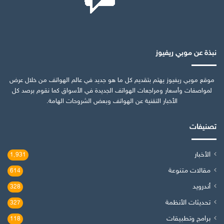
نبذة عن موبي ريفيوز
موقع موبي ريفيوز يهتم بتقديم كل ما هو جديد في عالم الهواتف من خلال عرض
لمواصفات وأسعار ومراجعات الهواتف الجديدة في الأسواق كما نقوم برصد كل
الأخبار التقنية عن الهواتف وبعض الشروحات الهامة.
تصنيفات
الأخبار
1٬931
مقالات متنوعة
614
أندرويد
328
تحديثات الأنظمة
327
برامج وتطبيقات
118