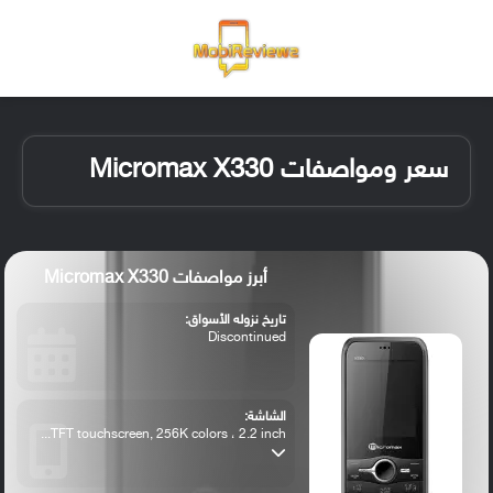
القائمة
تسجيل ا
الو
سعر ومواصفات Micromax X330
أبرز مواصفات Micromax X330
تاريخ نزوله الأسواق:
Discontinued
الشاشة:
TFT touchscreen, 256K colors ، 2.2 inch...