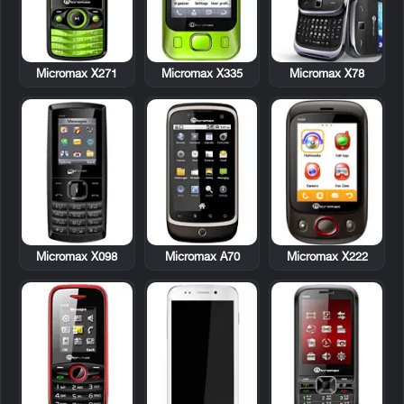
Micromax X271
Micromax X335
Micromax X78
Micromax X098
Micromax A70
Micromax X222