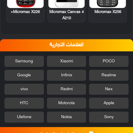
Micromax X226+
Micromax Canvas 4
Micromax X256
A210
العلامات التجارية
Samsung
Xiaomi
POCO
Google
Infinix
Realme
vivo
Redmi
Nex
HTC
Motorola
Apple
Ulefone
Nokia
Sony