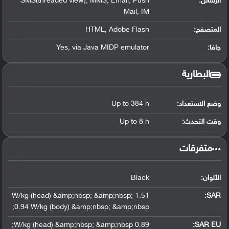
الرسائل:
SMS(threaded view), MMS, Email, Push
Mail, IM
المتصفح:
HTML, Adobe Flash
جافا:
Yes, via Java MIDP emulator
البطارية
وضع الاستعداد:
Up to 384 h
وقت التحدث:
Up to 8 h
‏متفرقات‏
الألوان:
Black
1.51 W/kg (head) &amp;nbsp; &amp;nbsp;
:
SAR
0.94 W/kg (body) &amp;nbsp; &amp;nbsp;
0.89 W/kg (head) &amp;nbsp; &amp;nbsp;
SAR EU: