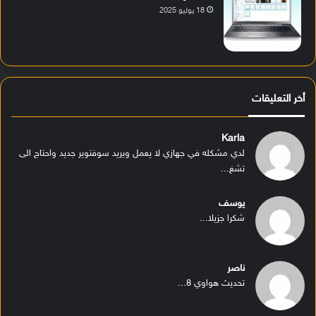
18 يوليو 2025
أخر التعليقات
Karla
لدي مشكله في جهازي لا يعمل ويريد سوفتوير جديد واحتاج الى
تشغ...
يوسف
شكرا جزيلا...
ناصر
تحديث هواوي 8...