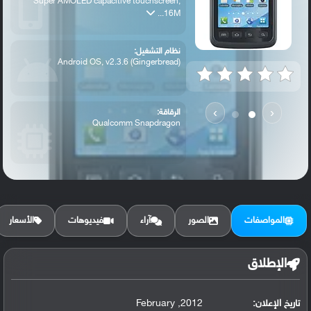
Super AMOLED capacitive touchscreen,
16M...
نظام التشغيل:
Android OS, v2.3.6 (Gingerbread)
›
‹
الرقاقة:
Qualcomm Snapdragon
الرام / التخزين:
4 GB, 512 MB RAM
المواصفات
الصور
آراء
فيديوهات
الأسعار
الكاميرا الأساسية:
5 MP, autofocus, LED flash
الإطلاق
تاريخ الإعلان:
2012, February