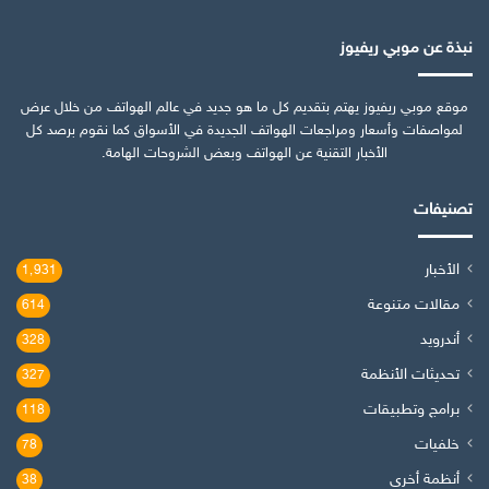
نبذة عن موبي ريفيوز
موقع موبي ريفيوز يهتم بتقديم كل ما هو جديد في عالم الهواتف من خلال عرض
لمواصفات وأسعار ومراجعات الهواتف الجديدة في الأسواق كما نقوم برصد كل
الأخبار التقنية عن الهواتف وبعض الشروحات الهامة.
تصنيفات
الأخبار
1٬931
مقالات متنوعة
614
أندرويد
328
تحديثات الأنظمة
327
برامج وتطبيقات
118
خلفيات
78
أنظمة أخرى
38