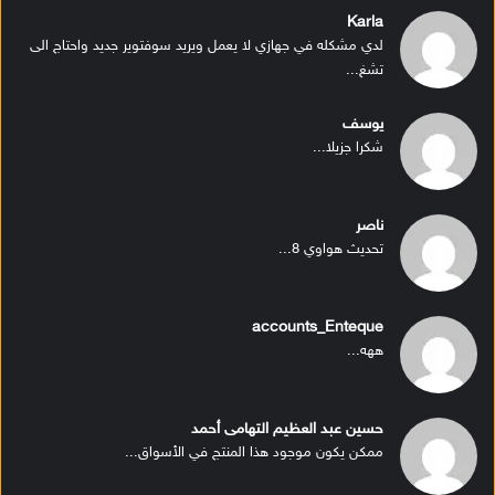
Karla
لدي مشكله في جهازي لا يعمل ويريد سوفتوير جديد واحتاج الى
تشغ...
يوسف
شكرا جزيلا...
ناصر
تحديث هواوي 8...
accounts_Enteque
ههه...
حسين عبد العظيم التهامى أحمد
ممكن يكون موجود هذا المنتج في الأسواق...