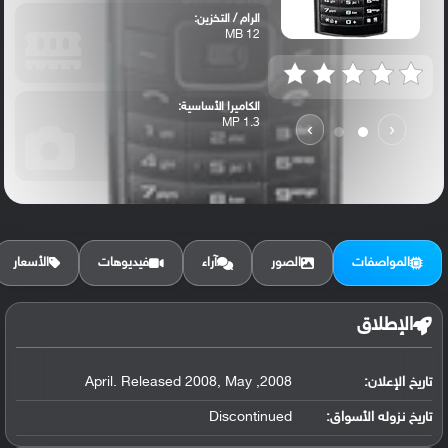
الرام / التخزين:
12 MB
الكاميرا الأساسية:
1.3 MP
›
‹
المواصفات
الصور
آراء
فيديوهات
الأسعار
الإطلاق
تاريخ الإعلان:
2008, April. Released 2008, May
تاريخ نزوله الأسواق:
Discontinued