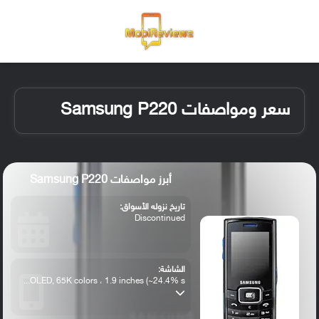
القائمة
تسجيل ا
الو
سعر ومواصفات Samsung P220
أبرز مواصفات Samsung P220
تاريخ نزوله الأسواق:
Discontinued
الشاشة:
OLED, 65K colors ، 1.9 inches (~24.4% s...