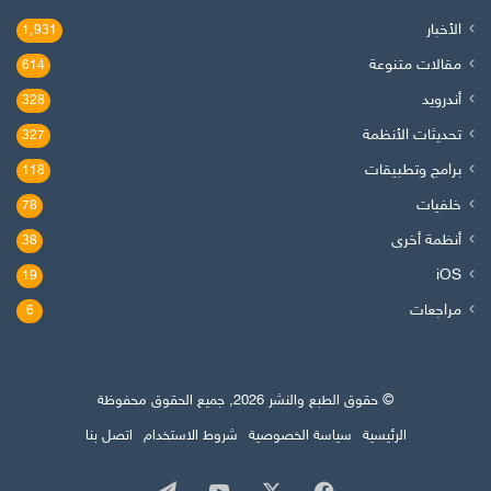
الأخبار
1٬931
مقالات متنوعة
614
أندرويد
328
تحديثات الأنظمة
327
برامج وتطبيقات
118
خلفيات
78
أنظمة أخرى
38
iOS
19
مراجعات
6
© حقوق الطبع والنشر 2026, جميع الحقوق محفوظة
الرئيسية
سياسة الخصوصية
شروط الاستخدام
اتصل بنا
‫X
فيسبوك
‫YouTube
تيلقرام