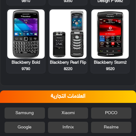
9810
9350
Design P’9982
Blackberry Bold
Blackberry Pearl Flip
Blackberry Storm2
9790
8220
9520
العلامات التجارية
Samsung
Xiaomi
POCO
Google
Infinix
Realme