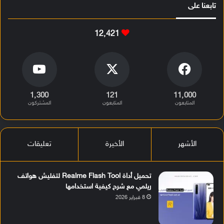
تابعنا على
12٬421
1٬300
121
11٬000
المتابعون
المتابعون
المشتركون
الأشهر
الأخيرة
تعليقات
تحميل أداة Realme Flash Tool لتفليش هواتف
ريلمي مع شرح كيفية استخدامها
8 فبراير 2026