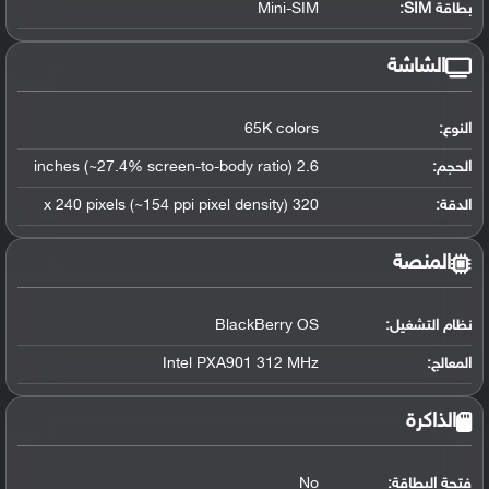
بطاقة SIM:
Mini-SIM
الشاشة
النوع:
65K colors
الحجم:
2.6 inches (~27.4% screen-to-body ratio)
الدقة:
320 x 240 pixels (~154 ppi pixel density)
المنصة
نظام التشغيل
:
BlackBerry OS
المعالج
:
Intel PXA901 312 MHz
الذاكرة
فتحة البطاقة:
No