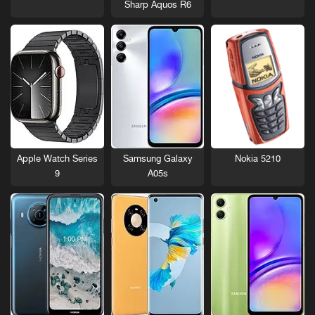
Sharp Aquos R6
Nokia 5210
Apple Watch Series
Samsung Galaxy
9
A05s