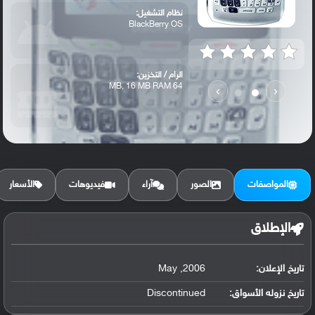
نظام التشغيل:
BlackBerry OS
الرام / التخزين:
64 MB, 16 MB RAM
›
‹
المواصفات
الصور
آراء
فيديوهات
الأسعار
الإطلاق
تاريخ الإعلان:
2006, May
تاريخ نزوله الأسواق:
Discontinued