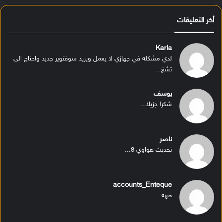
أخر التعليقات
Karla
لدي مشكله في جهازي لا يعمل ويريد سوفتوير جديد واحتاج الى
تشغ...
يوسف
شكرا جزيلا...
ناصر
تحديث هواوي 8...
accounts_Enteque
ههه...