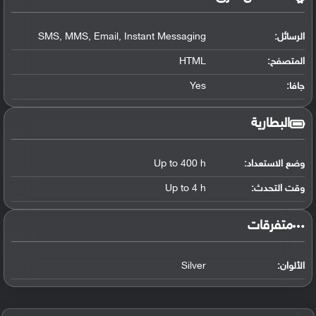
الرسائل:
SMS, MMS, Email, Instant Messaging
المتصفح:
HTML
جافا:
Yes
البطارية
وضع الاستعداد:
Up to 400 h
وقت التحدث:
Up to 4 h
‏متفرقات‏
الألوان:
Silver