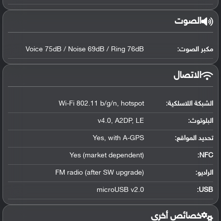
الصوت
مكبر الصوت:
Voice 75dB / Noise 69dB / Ring 76dB
الاتصال
الشبكة اللاسلكية:
Wi-Fi 802.11 b/g/n, hotspot
البلوتوث
:
v4.0, A2DP, LE
تحديد المواقع
:
Yes, with A-GPS
Yes (market dependent)
:
NFC
الراديو:
FM radio (after SW upgrade)
microUSB v2.0
:
USB
خصائص أخرى