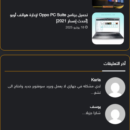
تحميل برنامج Oppo PC Suite لإدارة هواتف أوبو
[أحدث إصدار 2021]
18 يوليو 2025
أخر التعليقات
Karla
لدي مشكله في جهازي لا يعمل ويريد سوفتوير جديد واحتاج الى
تشغ...
يوسف
شكرا جزيلا...