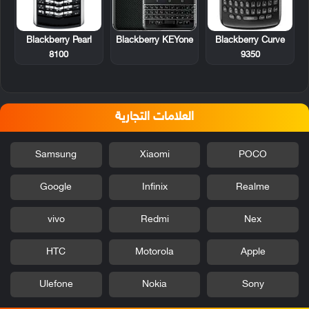
Blackberry Pearl
Blackberry Curve
Blackberry KEYone
8100
9350
العلامات التجارية
Samsung
Xiaomi
POCO
Google
Infinix
Realme
vivo
Redmi
Nex
HTC
Motorola
Apple
Ulefone
Nokia
Sony