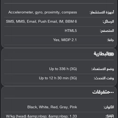
أجهزة الاستشعار:
Accelerometer, gyro, proximity, compass
الرسائل:
SMS, MMS, Email, Push Email, IM, BBM 6
المتصفح:
HTML5
جافا:
Yes, MIDP 2.1
البطارية
وضع الاستعداد:
Up to 336 h (3G)
وقت التحدث:
Up to 12 h 30 min (3G)
‏متفرقات‏
الألوان:
Black, White, Red, Gray, Pink
1.33 W/kg (head) &amp;nbsp; &amp;nbsp;
:
SAR