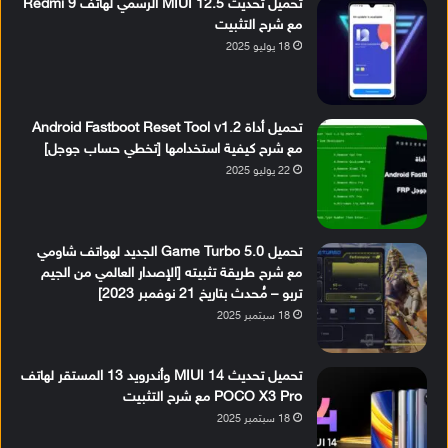
تحميل تحديث MIUI 12.5 الرسمي لهاتف Redmi 9
مع شرح التثبيت
18 يوليو 2025
تحميل أداة Android Fastboot Reset Tool v1.2
مع شرح كيفية استخدامها [تخطي حساب جوجل]
22 يوليو 2025
تحميل Game Turbo 5.0 الجديد لهواتف شاومي
مع شرح طريقة تثبيته [الإصدار العالمي من الجيم
تربو – مُحدث بتاريخ 21 نوفمبر 2023]
18 سبتمبر 2025
تحميل تحديث MIUI 14 وأندرويد 13 المستقر لهاتف
POCO X3 Pro مع شرح التثبيت
18 سبتمبر 2025