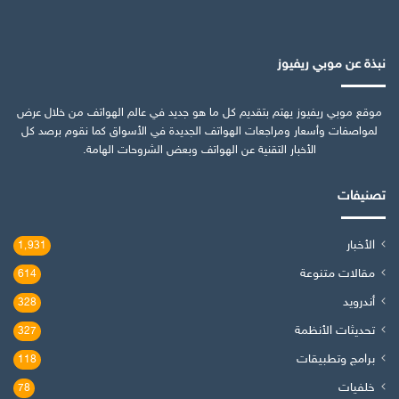
نبذة عن موبي ريفيوز
موقع موبي ريفيوز يهتم بتقديم كل ما هو جديد في عالم الهواتف من خلال عرض
لمواصفات وأسعار ومراجعات الهواتف الجديدة في الأسواق كما نقوم برصد كل
الأخبار التقنية عن الهواتف وبعض الشروحات الهامة.
تصنيفات
الأخبار
1٬931
مقالات متنوعة
614
أندرويد
328
تحديثات الأنظمة
327
برامج وتطبيقات
118
خلفيات
78