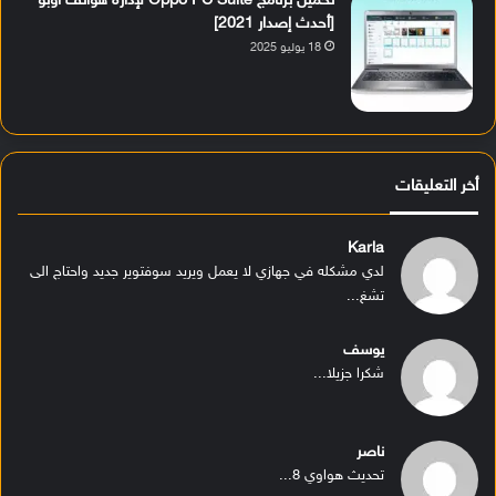
تحميل برنامج Oppo PC Suite لإدارة هواتف أوبو
[أحدث إصدار 2021]
18 يوليو 2025
أخر التعليقات
Karla
لدي مشكله في جهازي لا يعمل ويريد سوفتوير جديد واحتاج الى
تشغ...
يوسف
شكرا جزيلا...
ناصر
تحديث هواوي 8...