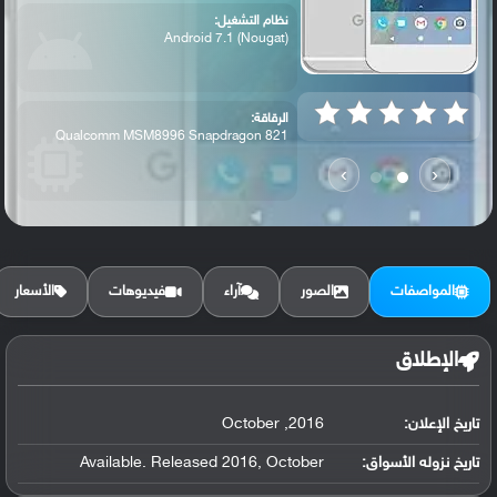
نظام التشغيل:
Android 7.1 (Nougat)
الرقاقة:
Qualcomm MSM8996 Snapdragon 821
›
‹
الرام / التخزين:
32/128 GB, 4 GB RAM
المواصفات
الصور
آراء
فيديوهات
الأسعار
البطارية:
Non-removable Li-Ion 2770 mAh battery ،
الإطلاق
تاريخ الإعلان:
2016, October
تاريخ نزوله الأسواق:
Available. Released 2016, October