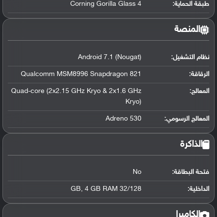
طبقة الحماية:
Corning Gorilla Glass 4
المنصة
نظام التشغيل
:
Android 7.1 (Nougat)
الرقاقة
:
Qualcomm MSM8996 Snapdragon 821
المعالج
:
Quad-core (2x2.15 GHz Kryo & 2x1.6 GHz
Kryo)
المعالج الرسومي
:
Adreno 530
الذاكرة
فتحة البطاقة:
No
الداخلية:
32/128 GB, 4 GB RAM
الكاميرا