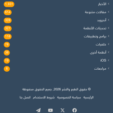
الأخبار
1٬931
مقالات متنوعة
614
أندرويد
328
تحديثات الأنظمة
327
برامج وتطبيقات
118
خلفيات
78
أنظمة أخرى
38
iOS
19
مراجعات
6
© حقوق الطبع والنشر 2026, جميع الحقوق محفوظة
الرئيسية
سياسة الخصوصية
شروط الاستخدام
اتصل بنا
‫X
فيسبوك
‫YouTube
تيلقرام