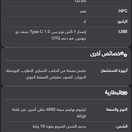
QZSS
NFC
:
نعم
الراديو:
لا
USB
:
إصدار 3.1من نوع سي Type-C 1.0 منفذ ذو
جهتين, مع دعم OTG
خصائص أخرى
أجهزة الاستشعار:
ماسح بصمة من الخلف, التسارع, التقارب, البوصلة,
الدوران, الضوء, مقياس الضغط الجوي
البطارية
النوع والسعة:
ليثيوم بوليمر سعة 4680 مللي أمبير, غير قابلة
للإزالة
الشحن:
يدعم الشحن السريع بقوة 18 واط