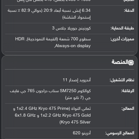
الدقة:
6.34 إنش, نسبة أبعاد 20:9 (حوالي 82.9 ٪ نسبة
إستحواذ الشاشة)
طبقة الحماية:
كورنينج جوريلا جلاس 3
مميزات أخرى:
سطوع 700 شمعة (القيمة النموذجية), HDR
,Always-on display
المنصة
نظام التشغيل
:
أندرويد إصدار 11
الرقاقة
:
كوالكوم SM7250 سناب دراجون 765 جي فايف
جي (7 نانو متر)
المعالج
:
ثماني النواة (1x2.4 GHz Kryo 475 Prime و
1x2.2 GHz Kryo 475 Gold و 6x1.8 GHz
Kryo 475 Silver)
المعالج الرسومي
:
أدرينو 620