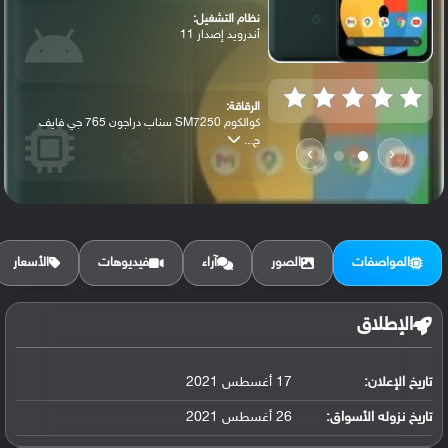
نظام التشغيل:
أندرويد إصدار 11
الرقاقة:
كوالكوم SM7250 سناب دراجون 765 جي فايف
ج...
›
‹
الرام / التخزين:
128 جيجابايت مع 6 جيجابايت رام UFS 2.1
المواصفات
الصور
آراء
فيديوهات
الأسعار
الكاميرا الأساسية:
عدسة واسعة بدقة 12 ميجابكسل ( فتحة عدسة ...
الإطلاق
تاريخ الإعلان:
17 أغسطس 2021
البطارية:
ليثيوم بوليمر سعة 4680 مللي أمبير, غير ق...
تاريخ نزوله الأسواق:
26 أغسطس 2021