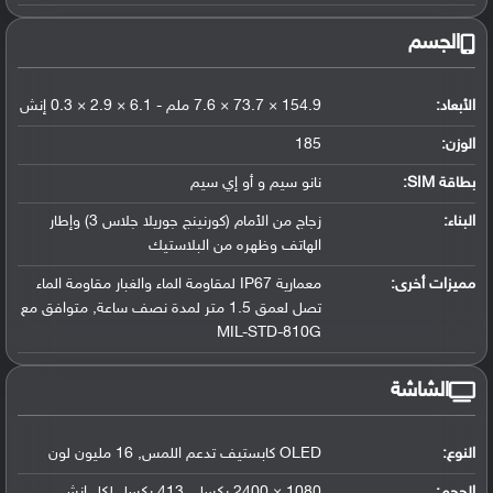
الجسم
الأبعاد:
154.9 × 73.7 × 7.6 ملم - 6.1 × 2.9 × 0.3 إنش
الوزن:
185
بطاقة SIM:
نانو سيم و أو إي سيم
البناء:
زجاج من الأمام (كورنينج جوريلا جلاس 3) وإطار
الهاتف وظهره من البلاستيك
مميزات أخرى:
معمارية IP67 لمقاومة الماء والغبار مقاومة الماء
تصل لعمق 1.5 متر لمدة نصف ساعة, متوافق مع
MIL-STD-810G
الشاشة
النوع:
OLED كابستيف تدعم اللمس, 16 مليون لون
الحجم:
1080 × 2400 بكسل، 413 بكسل لكل إنش