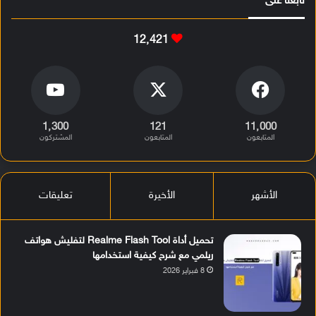
تابعنا على
12٬421
1٬300
121
11٬000
المتابعون
المتابعون
المشتركون
الأشهر
الأخيرة
تعليقات
تحميل أداة Realme Flash Tool لتفليش هواتف
ريلمي مع شرح كيفية استخدامها
8 فبراير 2026