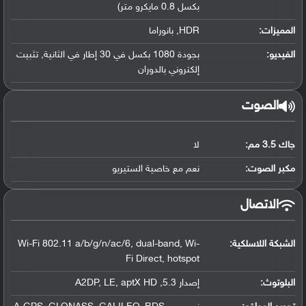
بكسل 0.8 مايكرو متر)
المميزات:
HDR, بانوراما
الفيديو:
بجودة 1080 بكسل في 30 إطار في الثانية, تثبيت
إلكتروني بالدوران
الصوت
جاك 3.5 مم:
لا
مكبر الصوت:
نعم مع خاصية الستيريو
الاتصال
الشبكة اللاسلكية:
Wi-Fi 802.11 a/b/g/n/ac/6, dual-band, Wi-
Fi Direct, hotspot
البلوتوث
:
إصدار 5.3, A2DP, LE, aptX HD