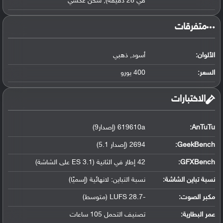
في 28 دقيقة), شحن عكسي
‏متفرقات‏
الألوان:
أسود, ذهبي
السعر:
400 يورو
‏الاختبارات‏
AnTuTu:
619610a (إصدار9)
GeekBench:
2694 (إصدار 5.1)
GFXBench:
42 إطار في الثانية (ES 3.1 على الشاشة)
نسبة تباين الشاشة:
نسبة التباين: لانهائية (إسميًا)
مكبر الصوت:
-28.7 LUFS (متوسط)
عمر البطارية:
تصنيف التحمل 105 ساعات