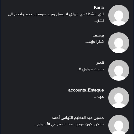
Karla
لدي مشكله في جهازي لا يعمل ويريد سوفتوير جديد واحتاج الى
تشغ...
يوسف
شكرا جزيلا...
ناصر
تحديث هواوي 8...
accounts_Enteque
ههه...
حسين عبد العظيم التهامى أحمد
ممكن يكون موجود هذا المنتج في الأسواق...