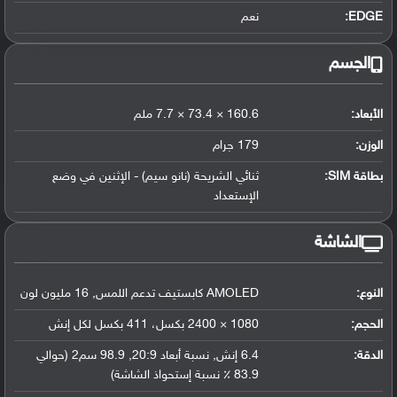
EDGE:
نعم
الجسم
الأبعاد:
160.6 × 73.4 × 7.7 ملم
الوزن:
179 جرام
بطاقة SIM:
ثنائي الشريحة (نانو سيم) - الإثنين في وضع
الإستعداد
الشاشة
النوع:
AMOLED كابستيف تدعم اللمس, 16 مليون لون
الحجم:
1080 × 2400 بكسل، 411 بكسل لكل إنش
الدقة:
6.4 إنش, نسبة أبعاد 20:9, 98.9 سم2 (حوالي
83.9 ٪ نسبة إستحواذ الشاشة)