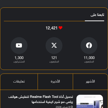
تابعنا على
12٬421
1٬300
121
11٬000
المتابعون
المتابعون
المشتركون
الأشهر
الأخيرة
تعليقات
تحميل أداة Realme Flash Tool لتفليش هواتف
ريلمي مع شرح كيفية استخدامها
8 فبراير 2026