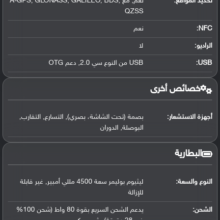
تحديد المواقع
:
نعم, مع A-GPS, GLONASS, GALILEO, BDS,
QZSS
NFC
:
نعم
الراديو:
لا
USB
:
USB من النوع سي 2.0, دعم OTG
خصائص أخرى
أجهزة الاستشعار:
بصمة (تحت الشاشة، بصري), التسارع, التقارب,
البوصلة, الدوران
البطارية
النوع والسعة:
ليثيوم بوليمر سعة 4500 مللي أمبير, غير قابلة
للإزالة
الشحن:
يدعم الشحن السريع بقوة 80 واط (شحن 100%