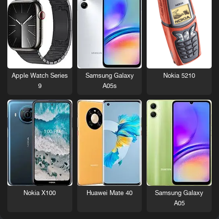
Nokia 5210
Apple Watch Series
Samsung Galaxy
9
A05s
Nokia X100
Huawei Mate 40
Samsung Galaxy
A05