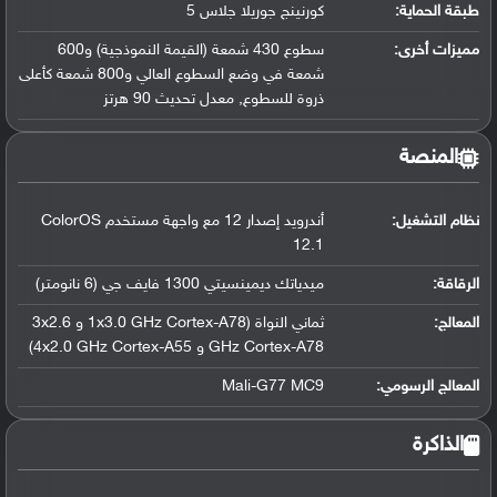
طبقة الحماية:
كورنينج جوريلا جلاس 5
مميزات أخرى:
سطوع 430 شمعة (القيمة النموذجية) و600
شمعة في وضع السطوع العالي و800 شمعة كأعلى
ذروة للسطوع, معدل تحديث 90 هرتز
المنصة
نظام التشغيل
:
أندرويد إصدار 12 مع واجهة مستخدم ColorOS
12.1
الرقاقة
:
ميدياتك ديمينسيتي 1300 فايف جي (6 نانومتر)
المعالج
:
ثماني النواة (1x3.0 GHz Cortex-A78 و 3x2.6
GHz Cortex-A78 و 4x2.0 GHz Cortex-A55)
المعالج الرسومي
:
Mali-G77 MC9
الذاكرة