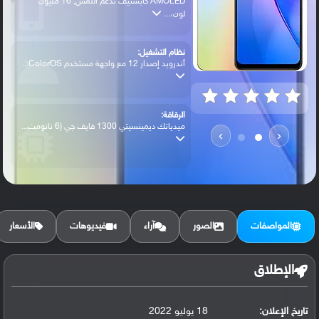
AMOLED كابستيف تدعم اللمس, 16 مليون
لون،...
نظام التشغيل:
أندرويد إصدار 12 مع واجهة مستخدم ColorOS...
الرقاقة:
ميدياتك ديمينسيتي 1300 فايف جي (6 نانومت...
›
‹
الرام / التخزين:
128 جيجابايت مع 8 جيجابايت رام أو 256 جي...
المواصفات
الصور
آراء
فيديوهات
الأسعار
الكاميرا الأساسية:
عدسة واسعة بدقة 50 ميجابكسل (فتحة عدسة f...
الإطلاق
تاريخ الإعلان:
18 يوليو 2022
البطارية: