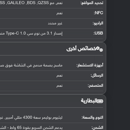
تحديد المواقع
:
نعم, مع A-GPS ,GLONASS ,GALILEO ,BDS ,QZSS
NFC
:
نعم
الراديو:
غير محدد
USB
:
إصدار 3.1 من نوع سي Type-C 1.0 منفذ ذو جهتين, مع دعم OTG
خصائص أخرى
أجهزة الاستشعار:
ماسح بصمة مدمج في الشاشة فوق صوتي, 
الرسائل:
نعم
المتصفح:
نعم
البطارية
النوع والسعة:
ليثيوم بوليمر سعة 4300 مللي أمبير, غير قابلة للإزالة
الشحن: