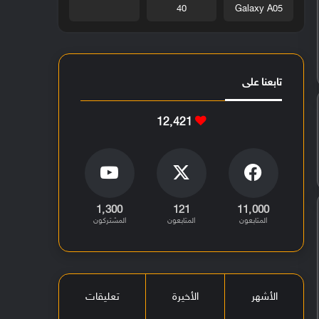
40
Galaxy A05
تابعنا على
12٬421
1٬300
121
11٬000
المتابعون
المتابعون
المشتركون
الأشهر
الأخيرة
تعليقات