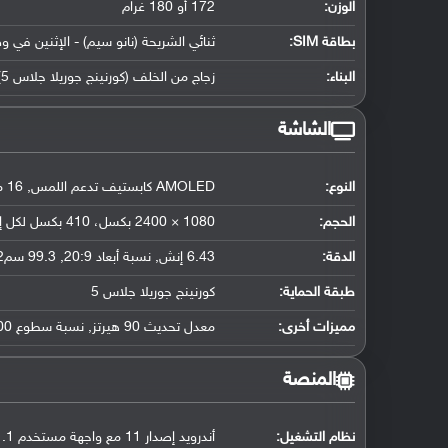
الوزن:
172 أو 180 غرام
بطاقة SIM:
ثنائي الشريحة (نانو سيم) - الإثنين في و
البناء:
زجاج من الخلف (كورنينج جوريلا جلاس 5) وزجاج من الأمام (كورنينج جوريلا جلاس 5) وإطار الهاتف من الأليمينيوم
الشاشة
النوع:
AMOLED كابستيف تدعم اللمس, 16 مليون لون
الحجم:
1080 × 2400 بكسل، 410 بكسل لكل إنش
الدقة:
6.43 إنش, نسبة أبعاد 20:9, 99.3 سم2 (حوالي 85.1 ٪ نسبة إستحواذ الشاشة)
طبقة الحماية:
كورنينج جوريلا جلاس 5
مميزات أخرى:
معدل تحديث 90 هيرتز, نسبة سطوع 600 nits, أقصى سطوع 750 nits(حسب ما أُعلن عنه)
المنصة
نظام التشغيل
:
أندرويد إصدار 11 مع واجهة مستخدم ColorOS 11.1