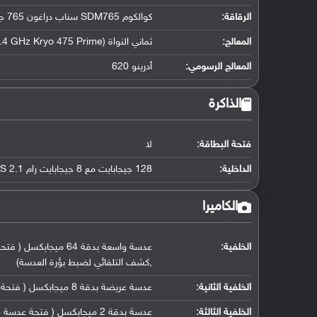
الرقاقة
:
كوالكوم SDM765 سناب دراغون 765 جي (7 نانو متر)
المعالج
:
ثماني النواة (1x2.4 GHz Kryo 475 Prime و 1x2.2 GHz Kryo 475 Gold و 6x1.8 GHz Kryo 475 Silver)
المعالج الرسومي
:
أدرينو 620
الذاكرة
فتحة البطاقة:
لا
الداخلية:
128 جيجابايت مع 8 جيجابايت رام UFS 2.1
الكاميرا
الخلفية:
,كشف التلقائي لضبط بؤرة العدسة)
الخلفية الثانية:
عدسة عريضة بدقة 8 ميجابكسل ( فتحة عدسة f/2.2, حجم مستشعر 1/4.0" ( 119˚ ), حجم البكسل 1.12 مايكرومتر)
الخلفية الثالثة:
عدسة بدقة 2 ميجابكسل ( فتحة عدسة f/2.4, كاميرا ماكرو مخصصة)