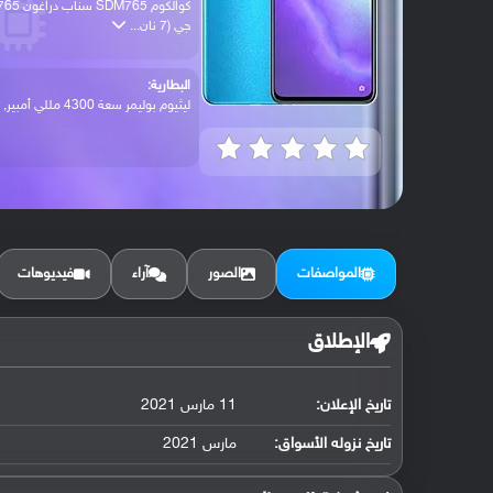
كوالكوم SDM765 سناب دراغون
جي (7 نان...
البطارية:
ليثيوم بوليمر سعة 4300 مللي أمبير, غير ق...
المواصفات
الصور
آراء
فيديوهات
الإطلاق
تاريخ الإعلان:
11 مارس 2021
تاريخ نزوله الأسواق:
مارس 2021