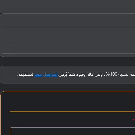
جود خطأ يُرجى
التواصل معنا
لتصحيحه.
*