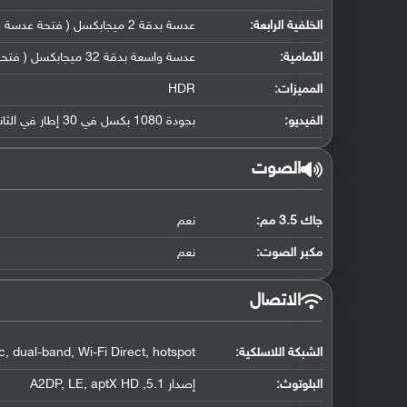
الخلفية الرابعة:
عدسة بدقة 2 ميجابكسل ( فتحة عدسة f/2.4, مستشعر عمق)
الأمامية:
عدسة واسعة بدقة 32 ميجابكسل ( فتحة عدسة f/2.4, حجم مستشعر 1/2.8" ( 24 ملم ), حجم بكسل 0.8 مايكرو متر)
المميزات:
HDR
الفيديو:
بجودة 1080 بكسل في 30 إطار في الثانية, تثبيت إلكتروني بالدوران
الصوت
جاك 3.5 مم:
نعم
مكبر الصوت:
نعم
الاتصال
الشبكة اللاسلكية:
, dual-band, Wi-Fi Direct, hotspot
البلوتوث
:
إصدار 5.1, A2DP, LE, aptX HD