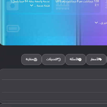
 765
128 جيجابايت مع 8 جيجابايت رام UFS
عدسة واسعة بدقة 64 ميجابكسل (
2.1
فتحة عدسة ...
مقارنة
الأسعار
الأسئلة
التحديثات