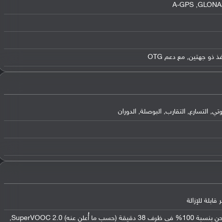
التسارع, التقارب, البوصلة, الدوران
يدعم الشحن السريع بقوة 65 واط - الشحن بنسبة 100% في ظرف 38 دقيقة (حسب ما أُعلن عنه) SuperVOOC 2.0,