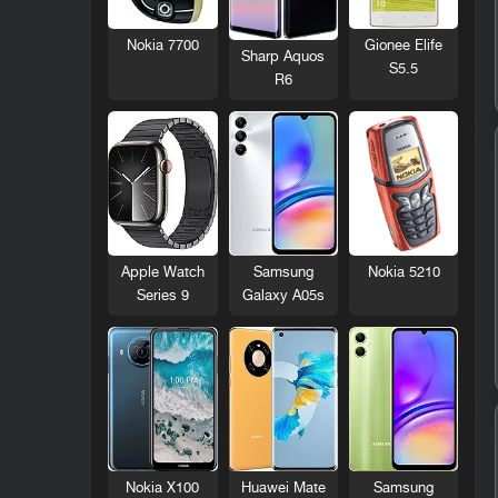
Nokia 7700
Gionee Elife
Sharp Aquos
S5.5
R6
Nokia 5210
Apple Watch
Samsung
Series 9
Galaxy A05s
Nokia X100
Huawei Mate
Samsung