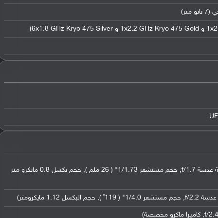
عدسة واسعة بدقة 64 ميجابكسل ( فتحة عدسة f/1.7, حجم مستشعر 1/1.73" ( 26 ملم ), حجم بكسل 0.8 مايكرو متر