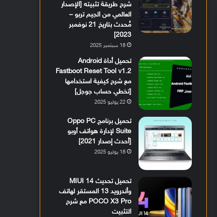
شرح طريقة تثبيته [الإصدار
العالمي من الجيم تربو –
مُحدث بتاريخ 21 نوفمبر
2023]
18 سبتمبر 2025
تحميل أداة Android
Fastboot Reset Tool v1.2
مع شرح كيفية استخدامها
[تخطي حساب جوجل]
22 يوليو 2025
تحميل برنامج Oppo PC
Suite لإدارة هواتف أوبو
[أحدث إصدار 2021]
18 يوليو 2025
تحميل تحديث MIUI 14
وأندرويد 13 المستقر لهاتف
POCO X3 Pro مع شرح
التثبيت