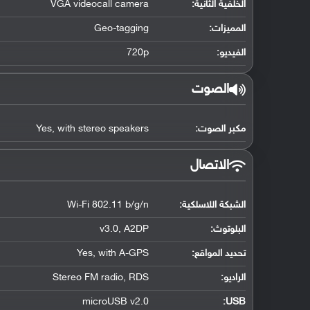
الخلفية الثانية:
VGA videocall camera
المميزات:
Geo-tagging
الفيديو:
720p
الصوت
مكبر الصوت:
Yes, with stereo speakers
الاتصال
الشبكة اللاسلكية:
Wi-Fi 802.11 b/g/n
البلوتوث
:
v3.0, A2DP
تحديد المواقع
:
Yes, with A-GPS
الراديو:
Stereo FM radio, RDS
microUSB v2.0
:
USB