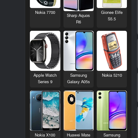
Nokia 7700
Gionee Elife
Sharp Aquos
S5.5
R6
Nokia 5210
Apple Watch
Samsung
Series 9
Galaxy A05s
Nokia X100
Huawei Mate
Samsung