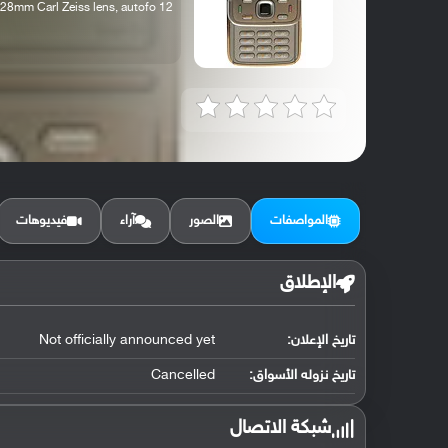
12 MP, wide 28mm Carl Zeiss lens, autofo...
المواصفات
الصور
آراء
فيديوهات
الإطلاق
تاريخ الإعلان:
Not officially announced yet
تاريخ نزوله الأسواق:
Cancelled
شبكة الاتصال