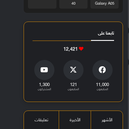
40
Galaxy A05
تابعنا على
12٬421
1٬300
121
11٬000
المتابعون
المتابعون
المشتركون
الأشهر
الأخيرة
تعليقات