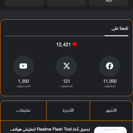
A05
تابعنا على
12٬421
1٬300
121
11٬000
المتابعون
المتابعون
المشتركون
الأشهر
الأخيرة
تعليقات
تحميل أداة Realme Flash Tool لتفليش هواتف