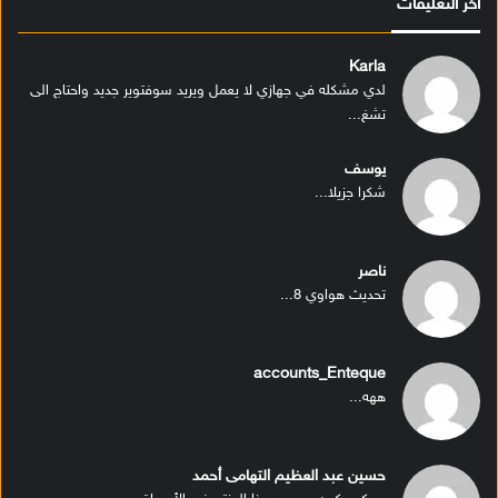
أخر التعليقات
Karla
لدي مشكله في جهازي لا يعمل ويريد سوفتوير جديد واحتاج الى
تشغ...
يوسف
شكرا جزيلا...
ناصر
تحديث هواوي 8...
accounts_Enteque
ههه...
حسين عبد العظيم التهامى أحمد