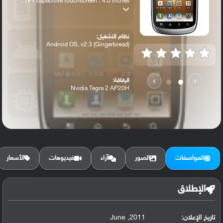
TFT capacitive touchscreen ، 4.0 inches...
نظام التشغيل:
Android OS, v2.3 (Gingerbread)
›
‹
الرقاقة:
Nvidia Tegra 2 AP20H
الرام / التخزين:
4 GB, 512 MB RAM
المواصفات
الصور
آراء
فيديوهات
الأسعار
الكاميرا الأساسية:
8 MP, autofocus, dual-LED flash
الإطلاق
تاريخ الإعلان:
2011, June