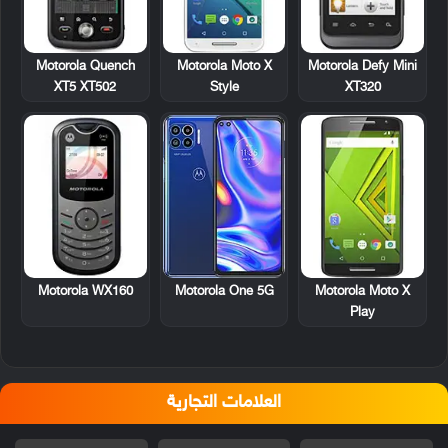
Motorola Quench
Motorola Defy Mini
Motorola Moto X
XT5 XT502
XT320
Style
Motorola WX160
Motorola One 5G
Motorola Moto X
Play
العلامات التجارية