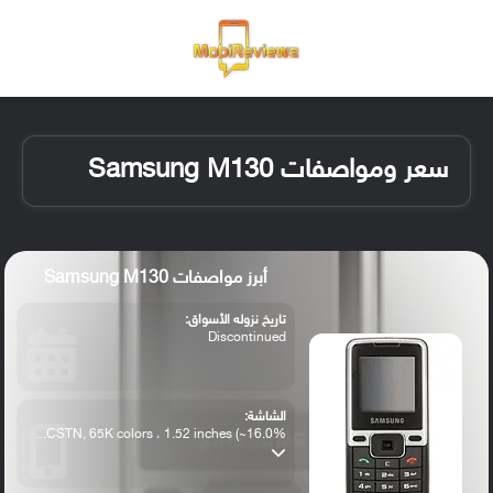
القائمة
تسجيل ا
الو
سعر ومواصفات Samsung M130
أبرز مواصفات Samsung M130
تاريخ نزوله الأسواق:
Discontinued
الشاشة:
CSTN, 65K colors ، 1.52 inches (~16.0%...