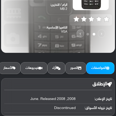
الرام / التخزين:
2 MB
الكاميرا الأساسية:
VGA
›
‹
المواصفات
الصور
آراء
فيديوهات
الأسعار
الإطلاق
تاريخ الإعلان:
2008, June. Released 2008
تاريخ نزوله الأسواق:
Discontinued