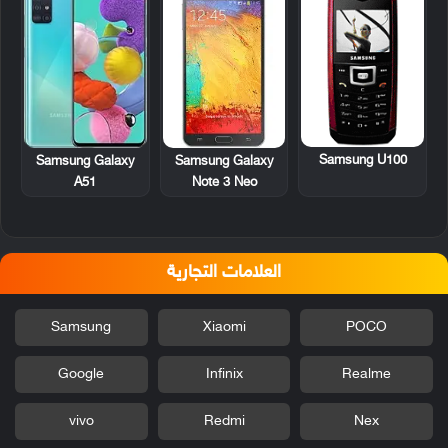
Samsung U100
Samsung Galaxy
Samsung Galaxy
A51
Note 3 Neo
العلامات التجارية
Samsung
Xiaomi
POCO
Google
Infinix
Realme
vivo
Redmi
Nex