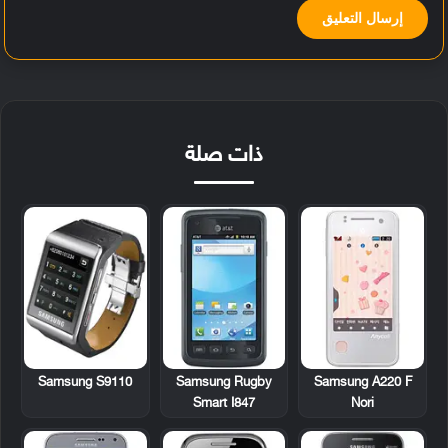
ذات صلة
Samsung S9110
Samsung Rugby
Samsung A220 F
Smart I847
Nori