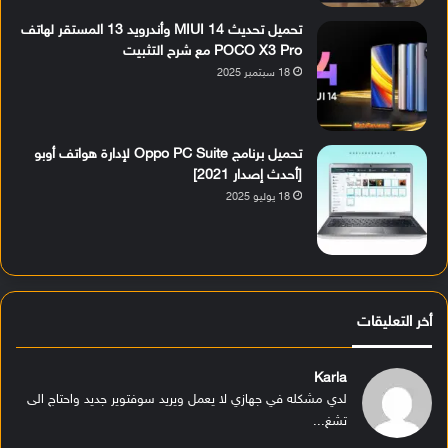
تحميل تحديث MIUI 14 وأندرويد 13 المستقر لهاتف
POCO X3 Pro مع شرح التثبيت
18 سبتمبر 2025
تحميل برنامج Oppo PC Suite لإدارة هواتف أوبو
[أحدث إصدار 2021]
18 يوليو 2025
أخر التعليقات
Karla
لدي مشكله في جهازي لا يعمل ويريد سوفتوير جديد واحتاج الى
تشغ...