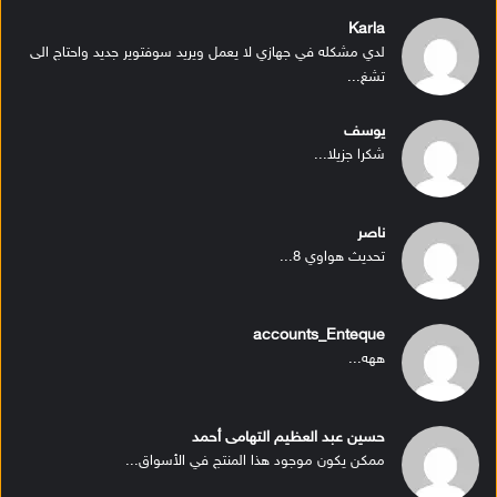
Karla
لدي مشكله في جهازي لا يعمل ويريد سوفتوير جديد واحتاج الى
تشغ...
يوسف
شكرا جزيلا...
ناصر
تحديث هواوي 8...
accounts_Enteque
ههه...
حسين عبد العظيم التهامى أحمد
ممكن يكون موجود هذا المنتج في الأسواق...