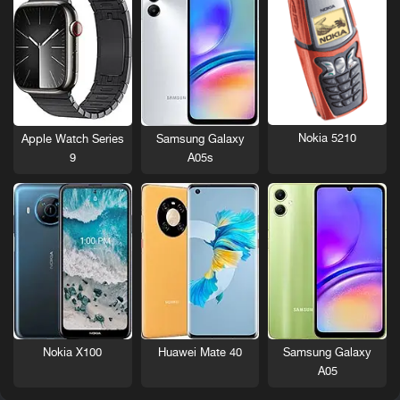
Nokia 5210
Apple Watch Series
Samsung Galaxy
9
A05s
Nokia X100
Huawei Mate 40
Samsung Galaxy
A05