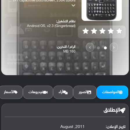
TFT capacitive touchscreen, 256K colors ...
نظام التشغيل:
Android OS, v2.3 (Gingerbread)
›
‹
الرام / التخزين:
160 MB
الكاميرا الأساسية:
3.15 MP
المواصفات
الصور
آراء
فيديوهات
الأسعار
الإطلاق
تاريخ الإعلان:
2011, August