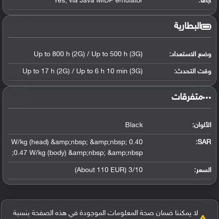
جافا:
Yes, via Java MIDP emulator
البطارية
وضع الاستعداد:
Up to 800 h (2G) / Up to 500 h (3G)
وقت التحدث:
Up to 17 h (2G) / Up to 6 h 10 min (3G)
‏متفرقات‏
الألوان:
Black
0.40 W/kg (head) &amp;nbsp; &amp;nbsp;
:
SAR
0.47 W/kg (body) &amp;nbsp; &amp;nbsp;
السعر:
3/10 (About 110 EUR)
لا يمكننا ضمان صحة المعلومات الموجودة في هذه الصفحة بنسبة