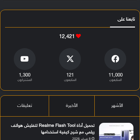
تابعنا على
12٬421
1٬300
121
11٬000
المتابعون
المتابعون
المشتركون
الأشهر
الأخيرة
تعليقات
تحميل أداة Realme Flash Tool لتفليش هواتف
ريلمي مع شرح كيفية استخدامها
8 فبراير 2026