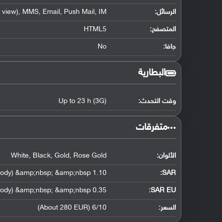
الرسائل:
view), MMS, Email, Push Mail, IM
المتصفح:
HTML5
جافا:
No
البطارية
وقت التحدث:
Up to 23 h (3G)
‏متفرقات‏
الألوان:
White, Black, Gold, Rose Gold
1.10 W/kg (head) &amp;nbsp; &amp;nbsp; 1.01 W/kg (body) &amp;nbsp; &amp;nbsp;
:
SAR
0.35 W/kg (head) &amp;nbsp; &amp;nbsp; 1.39 W/kg (body) &amp;nbsp; &amp;nbsp;
SAR EU:
السعر:
6/10 (About 280 EUR)