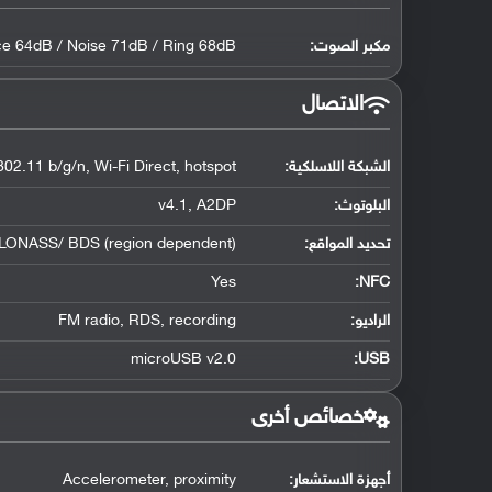
مكبر الصوت:
ce 64dB / Noise 71dB / Ring 68dB
الاتصال
الشبكة اللاسلكية:
802.11 b/g/n, Wi-Fi Direct, hotspot
البلوتوث
:
v4.1, A2DP
تحديد المواقع
:
GLONASS/ BDS (region dependent)
Yes
:
NFC
الراديو:
FM radio, RDS, recording
microUSB v2.0
:
USB
خصائص أخرى
أجهزة الاستشعار:
Accelerometer, proximity