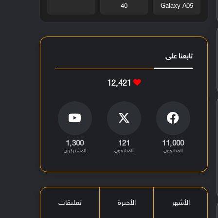
40
Galaxy A05
تابعنا على
12٬421
1٬300
121
11٬000
المتابعون
المتابعون
المشتركون
الأشهر
الأخيرة
تعليقات