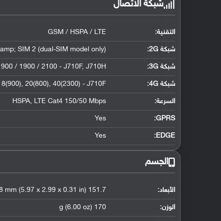
شبكة الاتصال
التقنية:
GSM / HSPA / LTE
شبكة 2G:
amp; SIM 2 (dual-SIM model only)
شبكة 3G
:
900 / 1900 / 2100 - J710F, J710H
شبكة 4G
:
 8(900), 20(800), 40(2300) - J710F
السرعة:
HSPA, LTE Cat4 150/50 Mbps
Yes
GPRS:
Yes
EDGE:
الجسم
الأبعاد:
151.7 x 76 x 7.8 mm (5.97 x 2.99 x 0.31 in)
الوزن:
170 g (6.00 oz)