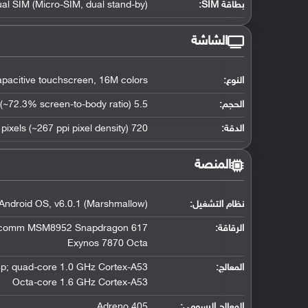
بطاقة SIM:
ual SIM (Micro-SIM, dual stand-by)
الشاشة
النوع:
acitive touchscreen, 16M colors
الحجم:
5.5 inches (~72.3% screen-to-body ratio)
الدقة:
720 x 1280 pixels (~267 ppi pixel density)
المنصة
نظام التشغيل
:
Android OS, v6.0.1 (Marshmallow)
الرقاقة
:
comm MSM8952 Snapdragon 617
Exynos 7870 Octa
المعالج
:
p; quad-core 1.0 GHz Cortex-A53
Octa-core 1.6 GHz Cortex-A53
المعالج الرسومي
:
Adreno 405