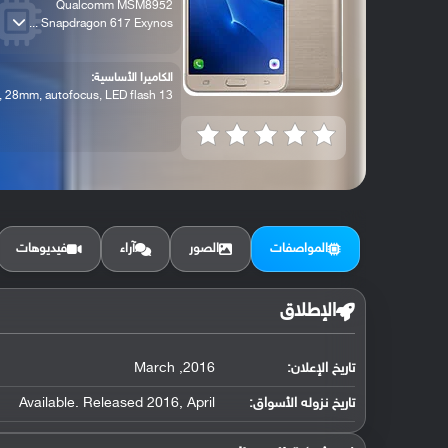
Qualcomm MSM8952
Snapdragon 617 Exynos ...
الكاميرا الأساسية:
13 MP, f/1.9, 28mm, autofocus, LED flash...
المواصفات
الصور
آراء
فيديوهات
الإطلاق
تاريخ الإعلان:
2016, March
تاريخ نزوله الأسواق:
Available. Released 2016, April