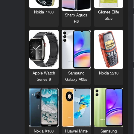
Nokia 7700
Gionee Elife
Sharp Aquos
S5.5
R6
Nokia 5210
Apple Watch
Samsung
Series 9
Galaxy A05s
Nokia X100
Huawei Mate
Samsung