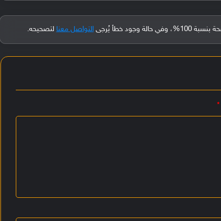
جود خطأ يُرجى
التواصل معنا
لتصحيحه.
*