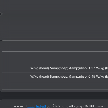
جود خطأ يُرجى
التواصل معنا
لتصحيحه.