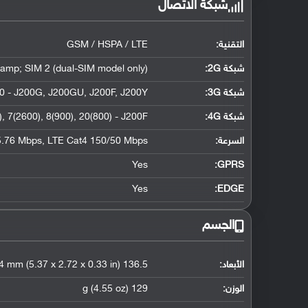
شبكة الاتصال
التقنية:
GSM / HSPA / LTE
شبكة 2G:
amp; SIM 2 (dual-SIM model only)
شبكة 3G
:
0 - J200G, J200GU, J200F, J200Y
شبكة 4G
:
, 7(2600), 8(900), 20(800) - J200F
السرعة:
.76 Mbps, LTE Cat4 150/50 Mbps
Yes
GPRS:
Yes
EDGE:
الجسم
الأبعاد:
136.5 x 69 x 8.4 mm (5.37 x 2.72 x 0.33 in)
الوزن:
129 g (4.55 oz)