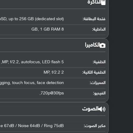
الذاكرة
فتحة البطاقة:
SD, up to 256 GB (dedicated slot)
الداخلية:
8 GB, 1 GB RAM
الكاميرا
الخلفية:
5 MP, f/2.2, autofocus, LED flash,
الخلفية الثانية:
2 MP, f/2.2
المميزات:
ging, touch focus, face detection
الفيديو:
720p@30fps,
الصوت
مكبر الصوت:
ce 67dB / Noise 64dB / Ring 75dB