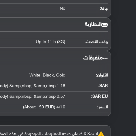
جافا:
No
البطارية
وقت التحدث:
Up to 11 h (3G)
‏متفرقات‏
الألوان:
White, Black, Gold
1.18 W/kg (head) &amp;nbsp; &amp;nbsp; 1.27 W/kg (body) &amp;nbsp; &amp;nbsp;
:
SAR
0.57 W/kg (head) &amp;nbsp; &amp;nbsp; 0.45 W/kg (body) &amp;nbsp; &amp;nbsp;
SAR EU:
السعر:
4/10 (About 150 EUR)
لا يمكننا ضمان صحة المعلومات الموجودة في هذه الصفحة بنسبة 100%، وفي حالة و