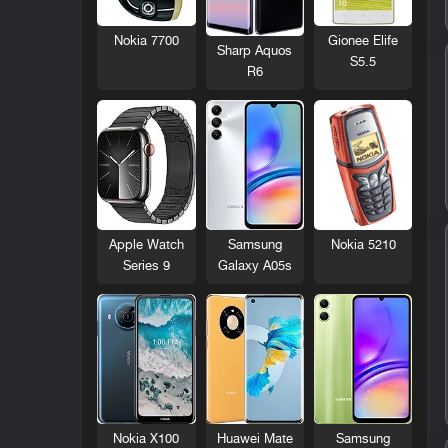
Nokia 7700
Gionee Elife
Sharp Aquos
S5.5
R6
Nokia 5210
Apple Watch
Samsung
Series 9
Galaxy A05s
Nokia X100
Huawei Mate
Samsung