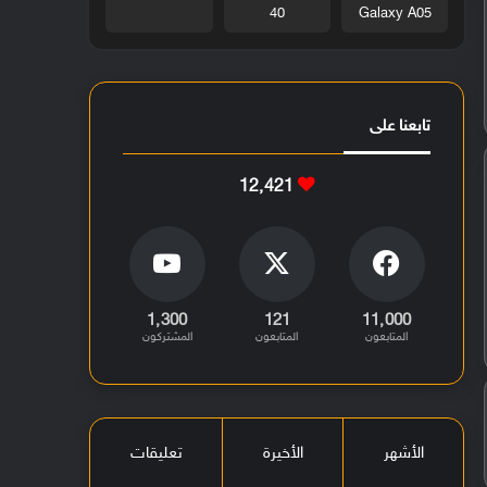
40
Galaxy A05
تابعنا على
12٬421
1٬300
121
11٬000
المتابعون
المتابعون
المشتركون
الأشهر
الأخيرة
تعليقات