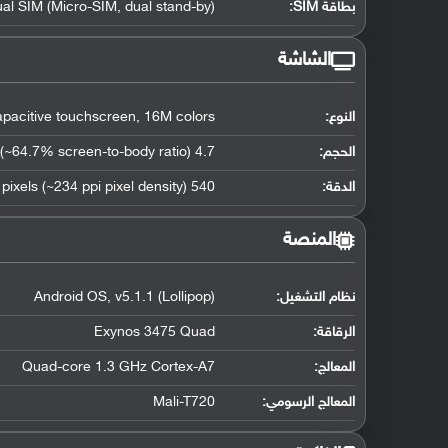
بطاقة SIM:
ual SIM (Micro-SIM, dual stand-by)
الشاشة
النوع:
acitive touchscreen, 16M colors
الحجم:
4.7 inches (~64.7% screen-to-body ratio)
الدقة:
540 x 960 pixels (~234 ppi pixel density)
المنصة
نظام التشغيل
:
Android OS, v5.1.1 (Lollipop)
الرقاقة
:
Exynos 3475 Quad
المعالج
:
Quad-core 1.3 GHz Cortex-A7
المعالج الرسومي
:
Mali-T720