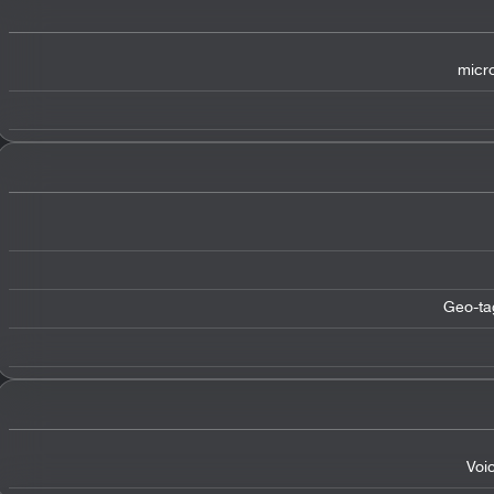
micro
Geo-tag
Voi