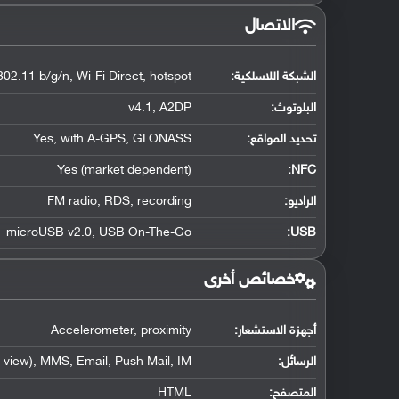
الاتصال
الشبكة اللاسلكية:
802.11 b/g/n, Wi-Fi Direct, hotspot
البلوتوث
:
v4.1, A2DP
تحديد المواقع
:
Yes, with A-GPS, GLONASS
Yes (market dependent)
:
NFC
الراديو:
FM radio, RDS, recording
microUSB v2.0, USB On-The-Go
:
USB
خصائص أخرى
أجهزة الاستشعار:
Accelerometer, proximity
الرسائل:
view), MMS, Email, Push Mail, IM
المتصفح:
HTML