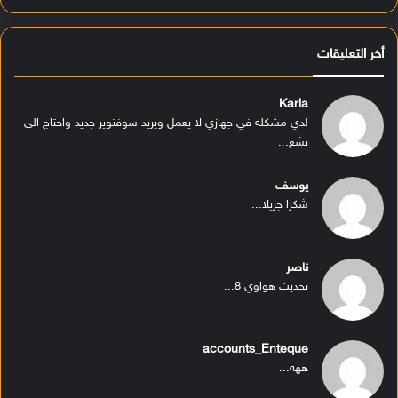
أخر التعليقات
Karla
لدي مشكله في جهازي لا يعمل ويريد سوفتوير جديد واحتاج الى
تشغ...
يوسف
شكرا جزيلا...
ناصر
تحديث هواوي 8...
accounts_Enteque
ههه...