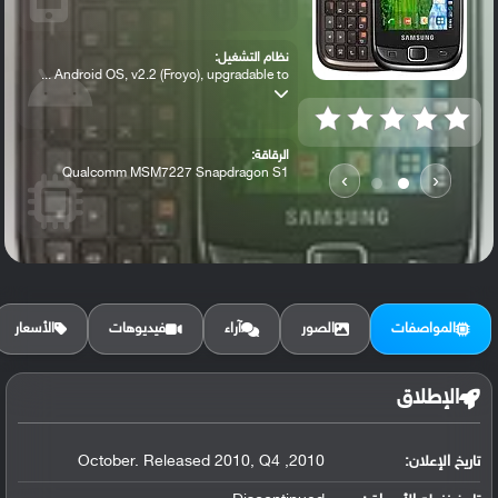
نظام التشغيل:
Android OS, v2.2 (Froyo), upgradable to ...
الرقاقة:
Qualcomm MSM7227 Snapdragon S1
›
‹
الرام / التخزين:
160 MB
المواصفات
الصور
آراء
فيديوهات
الأسعار
الكاميرا الأساسية:
3.15 MP, autofocus,
الإطلاق
تاريخ الإعلان:
2010, October. Released 2010, Q4