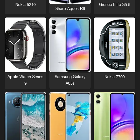
Nokia 5210
Gionee Elife S5.5
Sharp Aquos R6
Nokia 7700
Apple Watch Series
Samsung Galaxy
9
A05s