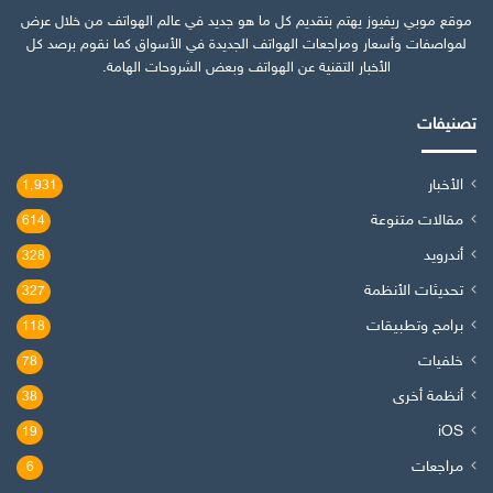
موقع موبي ريفيوز يهتم بتقديم كل ما هو جديد في عالم الهواتف من خلال عرض
لمواصفات وأسعار ومراجعات الهواتف الجديدة في الأسواق كما نقوم برصد كل
الأخبار التقنية عن الهواتف وبعض الشروحات الهامة.
تصنيفات
الأخبار
1٬931
مقالات متنوعة
614
أندرويد
328
تحديثات الأنظمة
327
برامج وتطبيقات
118
خلفيات
78
أنظمة أخرى
38
iOS
19
مراجعات
6