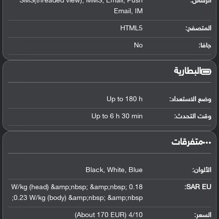
الرسائل:
SMS(threaded view), MMS, Email, Push
Email, IM
المتصفح:
HTML5
جافا:
No
البطارية
وضع الاستعداد:
Up to 180 h
وقت التحدث:
Up to 6 h 30 min
‏متفرقات‏
الألوان:
Black, White, Blue
0.18 W/kg (head) &amp;nbsp; &amp;nbsp;
SAR EU:
0.23 W/kg (body) &amp;nbsp; &amp;nbsp;
السعر:
4/10 (About 170 EUR)