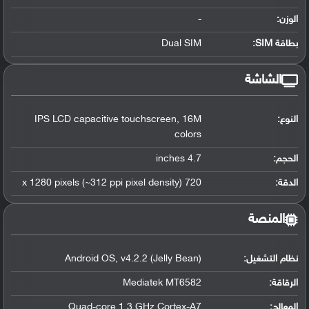
الوزن:
-
بطاقة SIM:
Dual SIM
الشاشة
النوع:
IPS LCD capacitive touchscreen, 16M
colors
الحجم:
4.7 inches
الدقة:
720 x 1280 pixels (~312 ppi pixel density)
المنصة
نظام التشغيل
:
Android OS, v4.2.2 (Jelly Bean)
الرقاقة
:
Mediatek MT6582
المعالج
:
Quad-core 1.3 GHz Cortex-A7