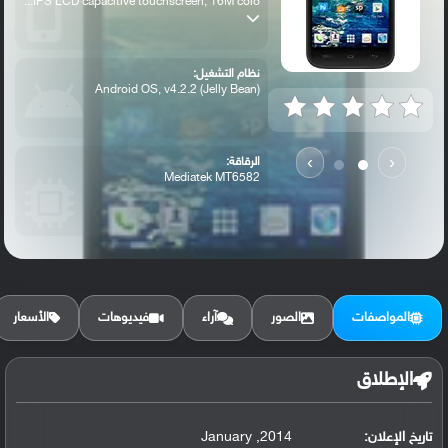
IPS LCD capacitive touchscreen, 16M colo...
نظام التشغيل:
Android OS, v4.2.2 (Jelly Bean)
›
‹
الرقاقة:
Mediatek MT6582
الرام / التخزين:
4 GB (1.6 user available), 1 GB RAM
المواصفات
الصور
آراء
فيديوهات
الأسعار
الكاميرا الأساسية:
8 MP, autofocus, LED flash
الإطلاق
تاريخ الإعلان:
2014, January