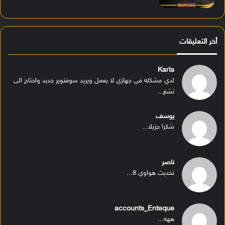
أخر التعليقات
Karla
لدي مشكله في جهازي لا يعمل ويريد سوفتوير جديد واحتاج الى
تشغ...
يوسف
شكرا جزيلا...
ناصر
تحديث هواوي 8...
accounts_Enteque
ههه...