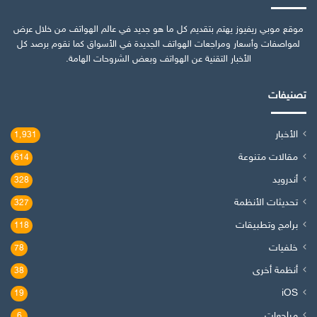
موقع موبي ريفيوز يهتم بتقديم كل ما هو جديد في عالم الهواتف من خلال عرض
لمواصفات وأسعار ومراجعات الهواتف الجديدة في الأسواق كما نقوم برصد كل
الأخبار التقنية عن الهواتف وبعض الشروحات الهامة.
تصنيفات
الأخبار
1٬931
مقالات متنوعة
614
أندرويد
328
تحديثات الأنظمة
327
برامج وتطبيقات
118
خلفيات
78
أنظمة أخرى
38
iOS
19
مراجعات
6